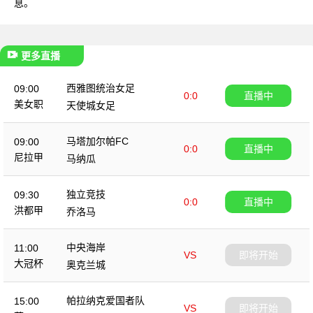
息。
更多直播
西雅图统治女足
09:00
0:0
直播中
美女职
天使城女足
马塔加尔帕FC
09:00
0:0
直播中
尼拉甲
马纳瓜
独立竞技
09:30
0:0
直播中
洪都甲
乔洛马
中央海岸
11:00
VS
即将开始
大冠杯
奥克兰城
帕拉纳克爱国者队
15:00
VS
即将开始