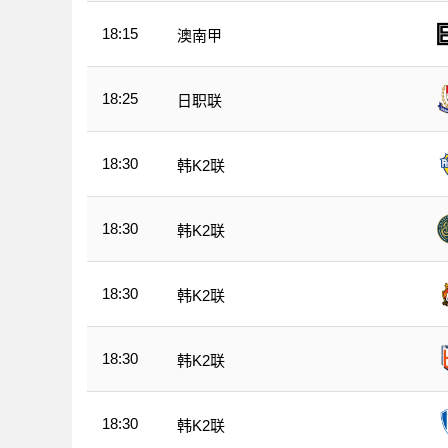
18:15
澳南甲
18:25
日职联
18:30
韩K2联
18:30
韩K2联
18:30
韩K2联
18:30
韩K2联
18:30
韩K2联