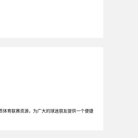
优质体育联赛资源，为广大的球迷朋友提供一个便捷