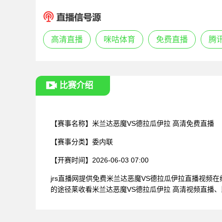
高清直播
咪咕体育
免费直播
腾
比赛介绍
【赛事名称】
米兰达恶魔VS德拉瓜伊拉 高清免费直播
【赛事分类】
委内联
【开赛时间】
2026-06-03 07:00
jrs直播网提供免费米兰达恶魔VS德拉瓜伊拉直播视
的途径莱收看米兰达恶魔VS德拉瓜伊拉 高清视频直播