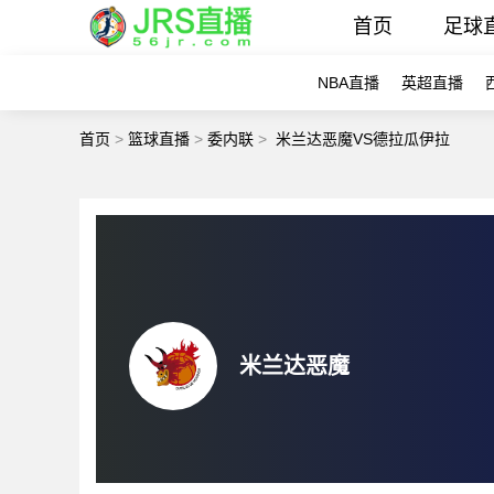
首页
足球
NBA直播
英超直播
首页
>
篮球直播
>
委内联
>
米兰达恶魔VS德拉瓜伊拉
米兰达恶魔