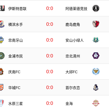
0:0
伊斯特恩联
阿德莱德竞技
0:0
横滨水手
鹿岛鹿角
0:0
忠南牙山
安山小绿人
0:0
金浦市民
忠北清州
0:0
庆南FC
大邱FC
0:0
华城FC
首尔衣恋
0:0
水原三星
金海