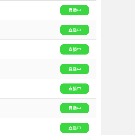
直播中
直播中
直播中
直播中
直播中
直播中
直播中