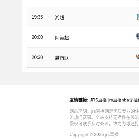
19:35
湘超
20:00
阿美超
20:30
越南联
友情链接:
JRS直播
jrs直播nba无
网站声明：jrs直播网是优质专业的体
流热门赛事。全站支持无插件在线流
侵权可联系及时处理，致力为球迷打
Copyright © 2026 jrs直播