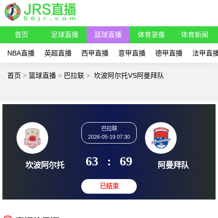
首页
足球直播
篮球直播
体育录像
体育新闻
NBA直播
英超直播
西甲直播
意甲直播
德甲直播
法甲直
首页
>
篮球直播
>
巴拉联
>
坎波阿尔托VS阿曼拜队
巴拉联
2026-05-19 07:30
63
:
69
坎波阿尔托
阿曼