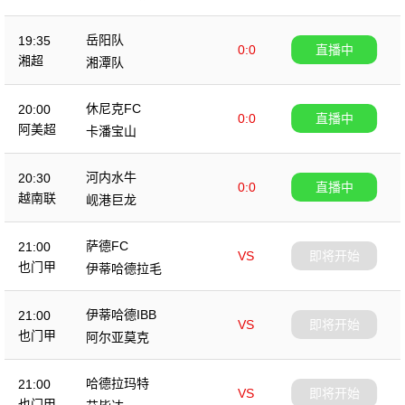
岳阳队
19:35
0:0
直播中
湘超
湘潭队
休尼克FC
20:00
0:0
直播中
阿美超
卡潘宝山
河内水牛
20:30
0:0
直播中
越南联
岘港巨龙
萨德FC
21:00
VS
即将开始
也门甲
伊蒂哈德拉毛
伊蒂哈德IBB
21:00
VS
即将开始
也门甲
阿尔亚莫克
哈德拉玛特
21:00
VS
即将开始
也门甲