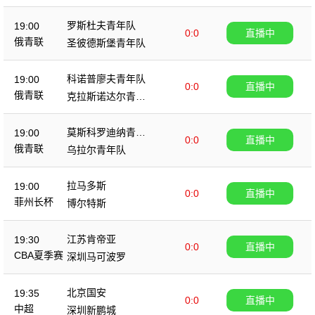
队
罗斯杜夫青年队
19:00
0:0
直播中
俄青联
圣彼德斯堡青年队
科诺普廖夫青年队
19:00
0:0
直播中
俄青联
克拉斯诺达尔青年
队
莫斯科罗迪纳青年
19:00
0:0
直播中
队
俄青联
乌拉尔青年队
拉马多斯
19:00
0:0
直播中
菲州长杯
博尔特斯
江苏肯帝亚
19:30
0:0
直播中
CBA夏季赛
深圳马可波罗
北京国安
19:35
0:0
直播中
中超
深圳新鹏城