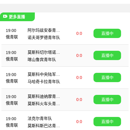
更多直播
阿尔玛兹安泰青年
19:00
0:0
直播中
队
俄青联
诺夫哥罗德青年队
莫斯科切尔塔诺沃
19:00
0:0
直播中
青年队
俄青联
喀山鲁宾青年队
莫斯科中央陆军青
19:00
0:0
直播中
年队
俄青联
马哈奇卡拉青年队
莫斯科迪纳摩青年
19:00
0:0
直播中
队
俄青联
莫斯科火车头青年
队
法克尔青年队
19:00
0:0
直播中
俄青联
莫斯科斯巴达青年