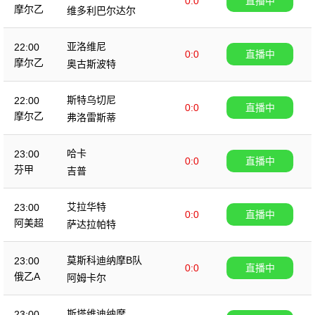
0:0
直播中
摩尔乙
维多利巴尔达尔
亚洛维尼
22:00
0:0
直播中
摩尔乙
奥古斯波特
斯特乌切尼
22:00
0:0
直播中
摩尔乙
弗洛雷斯蒂
哈卡
23:00
0:0
直播中
芬甲
吉普
艾拉华特
23:00
0:0
直播中
阿美超
萨达拉帕特
莫斯科迪纳摩B队
23:00
0:0
直播中
俄乙A
阿姆卡尔
斯塔维迪纳摩
23:00