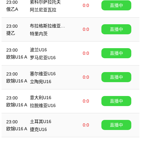
索科尔萨拉托夫
23:00
0:0
直播中
俄乙A
阿兰尼亚瓦拉
布拉格斯拉维亚B
23:00
0:0
直播中
队
捷乙
特里内茨
波兰U16
23:00
0:0
直播中
欧锦U16 A
罗马尼亚U16
塞尔维亚U16
23:00
0:0
直播中
欧锦U16 A
立陶宛U16
意大利U16
23:00
0:0
直播中
欧锦U16 A
拉脱维亚U16
土耳其U16
23:00
0:0
直播中
欧锦U16 A
捷克U16