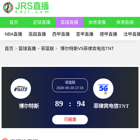
首页
足球直播
篮球直播
体育录像
体育新闻
NBA直播
英超直播
西甲直播
意甲直播
德甲直播
法甲直
首页
>
篮球直播
>
菲篮联
>
博尔特斯VS菲律宾电信TNT
菲篮联
2026-05-20 17:15
89
:
94
博尔特斯
菲律宾电