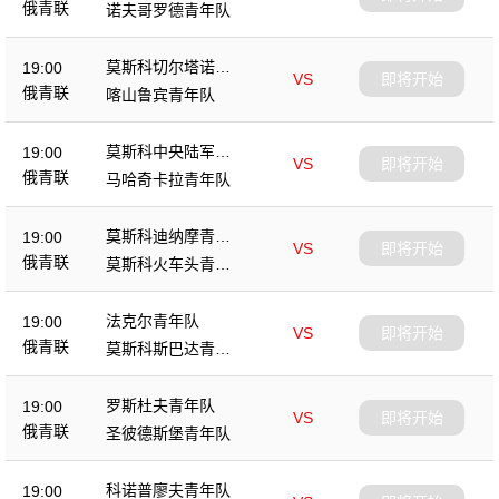
队
俄青联
诺夫哥罗德青年队
莫斯科切尔塔诺沃
19:00
VS
即将开始
青年队
俄青联
喀山鲁宾青年队
莫斯科中央陆军青
19:00
VS
即将开始
年队
俄青联
马哈奇卡拉青年队
莫斯科迪纳摩青年
19:00
VS
即将开始
队
俄青联
莫斯科火车头青年
队
法克尔青年队
19:00
VS
即将开始
俄青联
莫斯科斯巴达青年
队
罗斯杜夫青年队
19:00
VS
即将开始
俄青联
圣彼德斯堡青年队
科诺普廖夫青年队
19:00