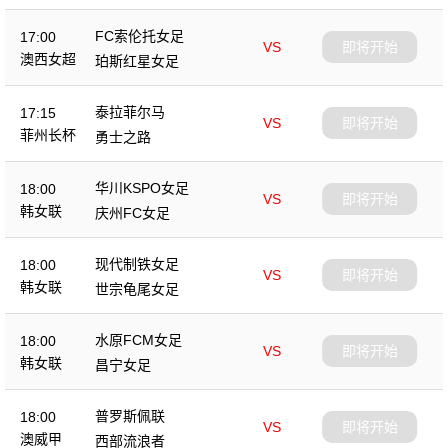
FC索伦托女足
17:00
VS
即将开始
澳西女超
珀斯红星女足
泰拉菲尔马
17:15
VS
即将开始
菲州长杯
勇士之路
华川KSPO女足
18:00
VS
即将开始
韩女联
庆州FC女足
现代制铁女足
18:00
VS
即将开始
韩女联
世宗龟尾女足
水原FCM女足
18:00
VS
即将开始
韩女联
昌宁女足
普罗斯佩联
18:00
VS
即将开始
澳威甲
西部流浪者