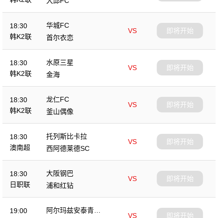
大邱FC
华城FC
18:30
VS
即将开始
韩K2联
首尔衣恋
水原三星
18:30
VS
即将开始
韩K2联
金海
龙仁FC
18:30
VS
即将开始
韩K2联
釜山偶像
托列斯比卡拉
18:30
VS
即将开始
澳南超
西阿德莱德SC
大阪钢巴
18:30
VS
即将开始
日职联
浦和红钻
阿尔玛兹安泰青年
19:00
VS
即将开始