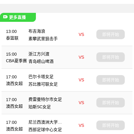
更多直播
布吉海浪
13:00
VS
即将开始
泰篮联
素攀武里狙击手
浙江方兴渡
15:00
VS
即将开始
CBA夏季赛
青岛崂山啤酒
巴尔卡塔女足
17:00
VS
即将开始
澳西女超
苏比雅可联女足
费雷曼特尔市女足
17:00
VS
即将开始
澳西女超
珀斯SC女足
尼兰西澳洲大学女
17:00
VS
即将开始
足
澳西女超
西部足球中心女足