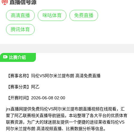
已结束
高清直播
咪咕体育
免费直播
腾讯体育
比赛介绍
【赛事名称】
玛伦VS阿尔米兰提布朗 高清免费直播
【赛事分类】
阿乙
【开赛时间】
2026-06-08 02:00
jrs直播网提供免费玛伦VS阿尔米兰提布朗直播视频在线观看，汇
聚了阿乙联赛相关直播导航链接。本站整理了各大平台的优质体育
联赛资源，为广大的球迷朋友提供一个便捷的途径莱收看玛伦VS
阿尔米兰提布朗 高清视频直播、比赛数据分析等信息。