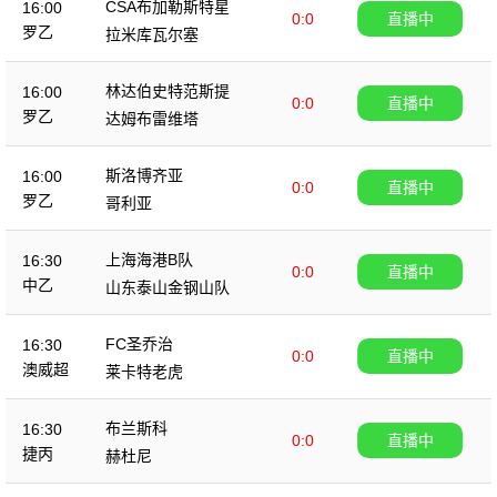
CSA布加勒斯特星
16:00
0:0
直播中
罗乙
拉米库瓦尔塞
林达伯史特范斯提
16:00
0:0
直播中
罗乙
达姆布雷维塔
斯洛博齐亚
16:00
0:0
直播中
罗乙
哥利亚
上海海港B队
16:30
0:0
直播中
中乙
山东泰山金钢山队
FC圣乔治
16:30
0:0
直播中
澳威超
莱卡特老虎
布兰斯科
16:30
0:0
直播中
捷丙
赫杜尼