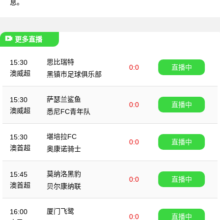
息。
更多直播
思比瑞特
15:30
0:0
直播中
澳威超
黑镇市足球俱乐部
萨瑟兰鲨鱼
15:30
0:0
直播中
澳威超
悉尼FC青年队
堪培拉FC
15:30
0:0
直播中
澳首超
奥康诺骑士
莫纳洛黑豹
15:45
0:0
直播中
澳首超
贝尔康纳联
厦门飞鹭
16:00
0:0
直播中