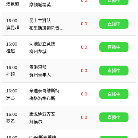
0:0
直播中
澳昆超
摩顿城精英
昆士兰狮队
16:00
0:0
直播中
澳昆超
布里斯班狮吼青年
队
河池挺立竞技
16:00
0:0
直播中
桂超
柳州龙城
贵港浔郁
16:00
0:0
直播中
桂超
贺州青年人
辛迪泰哥维斯特
16:00
0:0
直播中
罗乙
梅塔洛格布斯
康戈迪亚齐安
16:00
0:0
直播中
罗乙
拜侯尔
CSM斯拉蒂纳
16:00