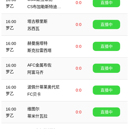
0:0
直播中
罗乙
CS布加勒斯特迪纳
摩
塔古穆里斯
16:00
0:0
直播中
罗乙
苏西瓦
赫曼施塔特
16:00
0:0
直播中
罗乙
斯克拉雷西塔
AFC金属布佐
16:00
0:0
直播中
罗乙
阿富马齐
波佩什蒂莱奥代尼
16:00
0:0
直播中
罗乙
FC贝卡
维图尔
16:00
0:0
直播中
罗乙
蒂米什瓦拉