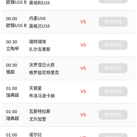
欧锦U16 B
奥地利U16
丹麦U16
00:00
VS
即将开始
欧锦U16 B
英格兰U16
瑞特瑞埃
00:30
VS
即将开始
立陶甲
扎尔吉里斯
沃罗涅日火炬
00:30
VS
即将开始
俄超
格罗兹尼特里克
天狼星
01:00
VS
即将开始
瑞典超
布洛马波卡纳
瓦斯特拉斯
01:00
VS
即将开始
瑞典超
尤尔加登
诺尔比
01:00