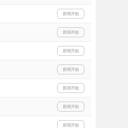
即将开始
即将开始
即将开始
即将开始
即将开始
即将开始
即将开始