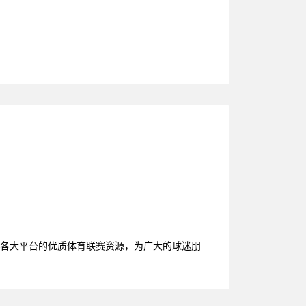
了各大平台的优质体育联赛资源，为广大的球迷朋