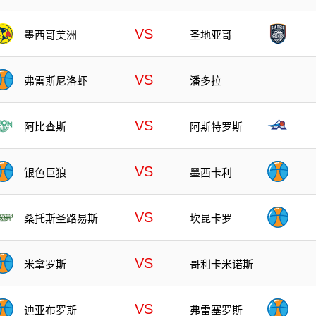
VS
墨西哥美洲
圣地亚哥
VS
弗雷斯尼洛虾
潘多拉
VS
阿比查斯
阿斯特罗斯
VS
银色巨狼
墨西卡利
VS
桑托斯圣路易斯
坎昆卡罗
VS
米拿罗斯
哥利卡米诺斯
VS
迪亚布罗斯
弗雷塞罗斯