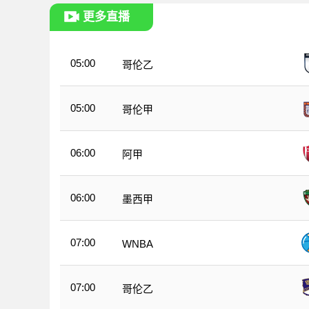
更多直播
05:00
哥伦乙
05:00
哥伦甲
06:00
阿甲
06:00
墨西甲
07:00
WNBA
07:00
哥伦乙