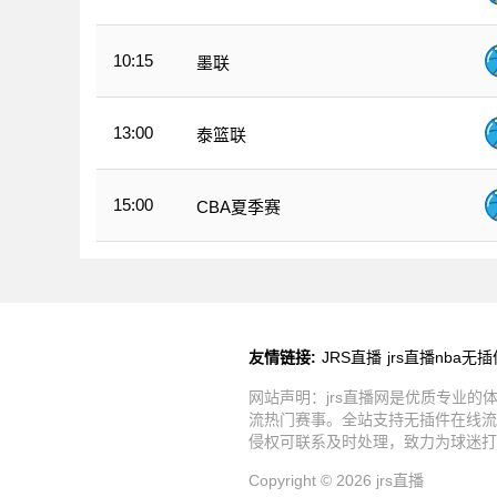
10:15
墨联
13:00
泰篮联
15:00
CBA夏季赛
友情链接:
JRS直播
jrs直播nba无
网站声明：jrs直播网是优质专业的体
流热门赛事。全站支持无插件在线流
侵权可联系及时处理，致力为球迷打
Copyright © 2026 jrs直播