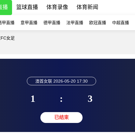
直播
篮球直播
体育录像
体育新闻
西甲直播
意甲直播
德甲直播
法甲直播
欧冠直播
中超直播
FC女足
澳首女联
2026-05-20 17:30
1
:
3
已结束