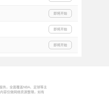
即将开始
即将开始
即将开始
观看服务，全面覆盖NBA、足球等主
内容仅做网络资源整理，如有