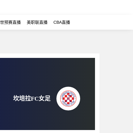
世预赛直播
美职联直播
CBA直播
坎培拉FC女足