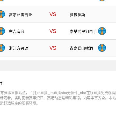
VS
富尔萨雷吉亚
多拉多斯
VS
布吉海浪
素攀武里狙击手
VS
浙江方兴渡
青岛崂山啤酒
插件
育赛事直播站点，主打jrs直播_jrs直播nba无插件_nba在线直播免费
畅观看，实时更新赛事资讯、赛场动态与精彩集锦，内容丰富齐全。本站
造舒适稳定的观赛环境。