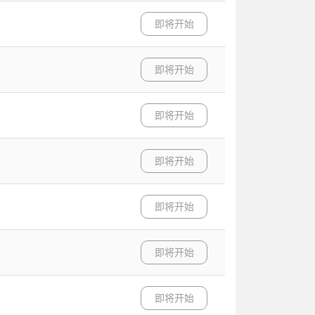
即将开始
即将开始
即将开始
即将开始
即将开始
即将开始
即将开始