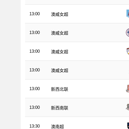
13:00
澳威女超
13:00
澳威女超
13:00
澳威女超
13:00
澳威女超
13:00
新西北联
13:00
新西南联
13:30
澳南超