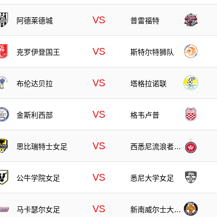
VS
阿德莱德城
普雷福特
VS
克罗伊登国王
斯特尔特狮队
VS
布伦达贝拉
塔格拉诺联
VS
金斯利西部
格韦卢普
VS
思比瑞特士女足
西悉尼流浪者女
足B队
VS
公牛学院女足
悉尼大学女足
VS
马卡瑟尔女足
新南威尔士大学