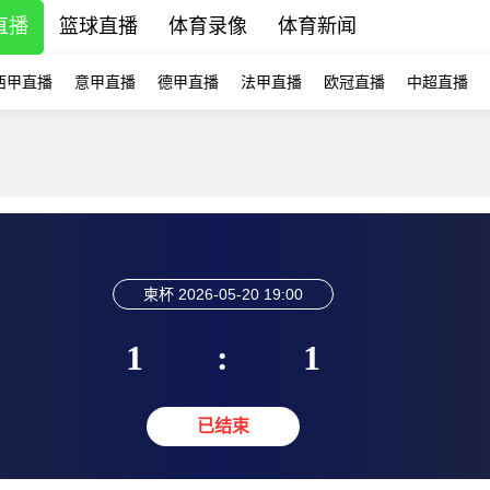
直播
篮球直播
体育录像
体育新闻
西甲直播
意甲直播
德甲直播
法甲直播
欧冠直播
中超直播
柬杯
2026-05-20 19:00
1
:
1
已结束