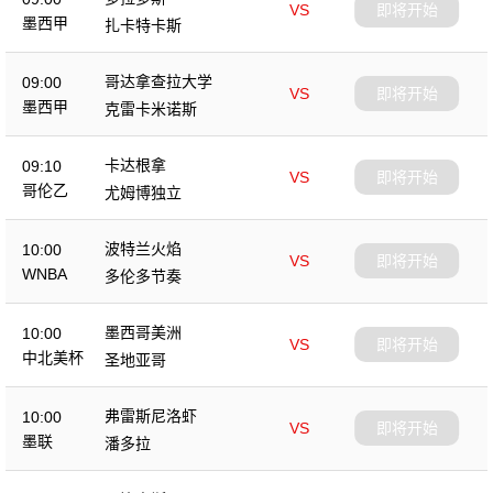
VS
即将开始
墨西甲
扎卡特卡斯
哥达拿查拉大学
09:00
VS
即将开始
墨西甲
克雷卡米诺斯
卡达根拿
09:10
VS
即将开始
哥伦乙
尤姆博独立
波特兰火焰
10:00
VS
即将开始
WNBA
多伦多节奏
墨西哥美洲
10:00
VS
即将开始
中北美杯
圣地亚哥
弗雷斯尼洛虾
10:00
VS
即将开始
墨联
潘多拉