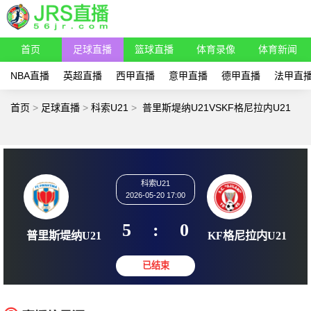
首页
足球直播
篮球直播
体育录像
体育新闻
NBA直播
英超直播
西甲直播
意甲直播
德甲直播
法甲直
首页
>
足球直播
>
科索U21
>
普里斯堤纳U21VSKF格尼拉内U21
科索U21
2026-05-20 17:00
5
:
0
普里斯堤纳U21
KF格尼拉