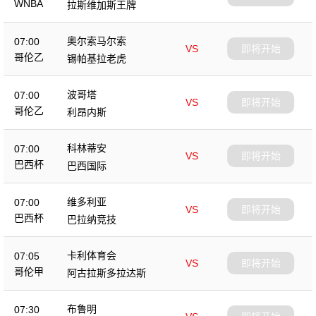
WNBA
拉斯维加斯王牌
奥尔索马尔索
07:00
VS
即将开始
哥伦乙
锡帕基拉老虎
波哥塔
07:00
VS
即将开始
哥伦乙
利昂内斯
科林蒂安
07:00
VS
即将开始
巴西杯
巴西国际
维多利亚
07:00
VS
即将开始
巴西杯
巴拉纳竞技
卡利体育会
07:05
VS
即将开始
哥伦甲
阿古拉斯多拉达斯
布鲁明
07:30