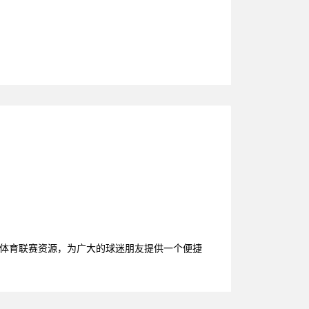
质体育联赛资源，为广大的球迷朋友提供一个便捷