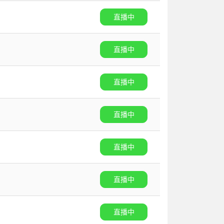
直播中
直播中
直播中
直播中
直播中
直播中
直播中