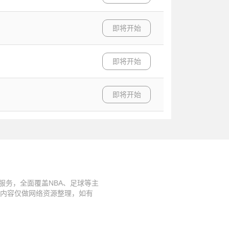
即将开始
即将开始
即将开始
观看服务，全面覆盖NBA、足球等主
内容仅做网络资源整理，如有