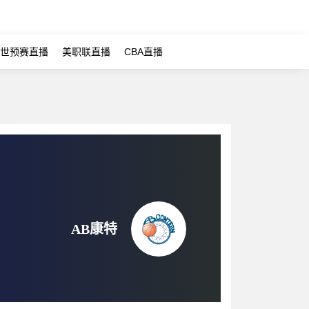
世预赛直播
美职联直播
CBA直播
AB康特