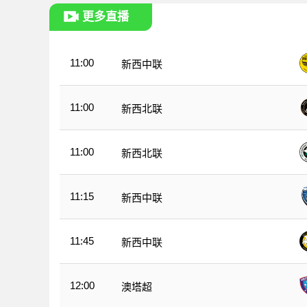
更多直播
11:00
新西中联
11:00
新西北联
11:00
新西北联
11:15
新西中联
11:45
新西中联
12:00
澳塔超