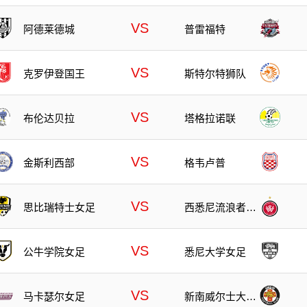
VS
阿德莱德城
普雷福特
VS
克罗伊登国王
斯特尔特狮队
VS
布伦达贝拉
塔格拉诺联
VS
金斯利西部
格韦卢普
VS
思比瑞特士女足
西悉尼流浪者女
足B队
VS
公牛学院女足
悉尼大学女足
VS
马卡瑟尔女足
新南威尔士大学