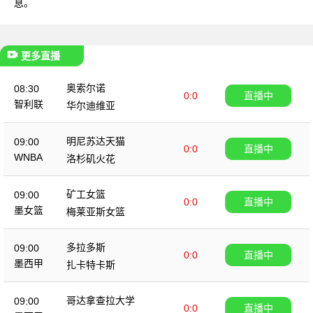
息。
更多直播
奥索尔诺
08:30
0:0
直播中
智利联
华尔迪维亚
明尼苏达天猫
09:00
0:0
直播中
WNBA
洛杉矶火花
矿工女篮
09:00
0:0
直播中
墨女篮
梅莱亚斯女篮
多拉多斯
09:00
0:0
直播中
墨西甲
扎卡特卡斯
哥达拿查拉大学
09:00
0:0
直播中