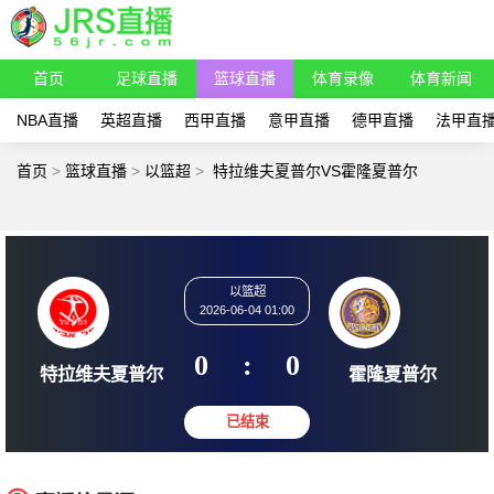
首页
足球直播
篮球直播
体育录像
体育新闻
NBA直播
英超直播
西甲直播
意甲直播
德甲直播
法甲直
首页
>
篮球直播
>
以篮超
>
特拉维夫夏普尔VS霍隆夏普尔
以篮超
2026-06-04 01:00
0
:
0
特拉维夫夏普尔
霍隆夏