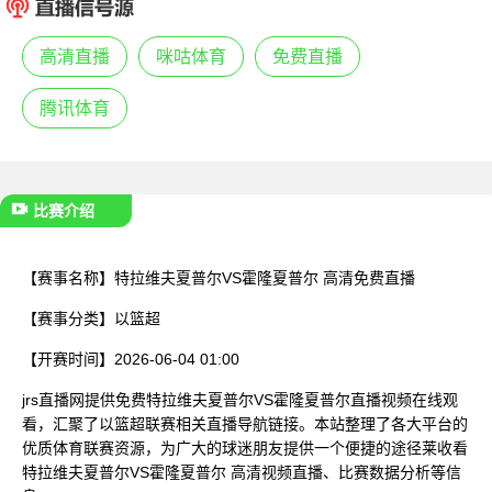
已结束
高清直播
咪咕体育
免费直播
腾讯体育
比赛介绍
【赛事名称】
特拉维夫夏普尔VS霍隆夏普尔 高清免费直播
【赛事分类】
以篮超
【开赛时间】
2026-06-04 01:00
jrs直播网提供免费特拉维夫夏普尔VS霍隆夏普尔直播视频在线观
看，汇聚了以篮超联赛相关直播导航链接。本站整理了各大平台的
优质体育联赛资源，为广大的球迷朋友提供一个便捷的途径莱收看
特拉维夫夏普尔VS霍隆夏普尔 高清视频直播、比赛数据分析等信