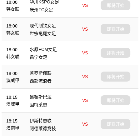
华川KSPO女足
18:00
VS
即将开始
韩女联
庆州FC女足
现代制铁女足
18:00
VS
即将开始
韩女联
世宗龟尾女足
水原FCM女足
18:00
VS
即将开始
韩女联
昌宁女足
普罗斯佩联
18:00
VS
即将开始
澳威甲
西部流浪者
黑镇斯巴达
18:15
VS
即将开始
澳威甲
因特莱恩
伊斯特恩联
18:15
VS
即将开始
澳南甲
阿德莱德竞技