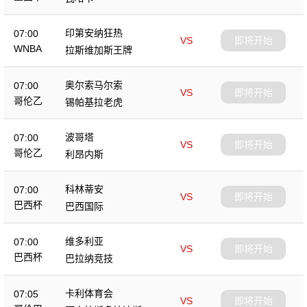
印第安纳狂热
07:00
VS
即将开始
WNBA
拉斯维加斯王牌
奥尔索马尔索
07:00
VS
即将开始
哥伦乙
锡帕基拉老虎
波哥塔
07:00
VS
即将开始
哥伦乙
利昂内斯
科林蒂安
07:00
VS
即将开始
巴西杯
巴西国际
维多利亚
07:00
VS
即将开始
巴西杯
巴拉纳竞技
卡利体育会
07:05
VS
即将开始