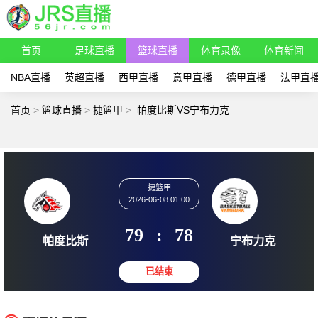
首页
足球直播
篮球直播
体育录像
体育新闻
NBA直播
英超直播
西甲直播
意甲直播
德甲直播
法甲直
首页
>
篮球直播
>
捷篮甲
>
帕度比斯VS宁布力克
捷篮甲
2026-06-08 01:00
79
:
78
帕度比斯
宁布