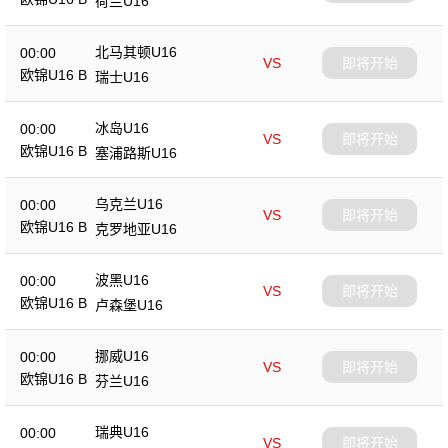
荷兰U16
北马其顿U16
00:00
VS
即将开始
欧锦U16 B
瑞士U16
冰岛U16
00:00
VS
即将开始
欧锦U16 B
塞浦路斯U16
乌克兰U16
00:00
VS
即将开始
欧锦U16 B
克罗地亚U16
波黑U16
00:00
VS
即将开始
欧锦U16 B
卢森堡U16
挪威U16
00:00
VS
即将开始
欧锦U16 B
芬兰U16
瑞典U16
00:00
VS
即将开始