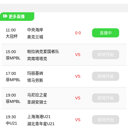
更多直播
中央海岸
11:00
0:0
直播中
大冠杯
奥克兰城
帕拉纳克爱国者队
15:00
VS
即将开始
菲MPBL
宾南塔塔克
玛丽基纳
17:00
VS
即将开始
菲MPBL
塔马劳斯
马尼拉之星
19:00
VS
即将开始
菲MPBL
圣胡安骑士
上海海港U21
19:30
VS
即将开始
中U21
湖北青年星U21