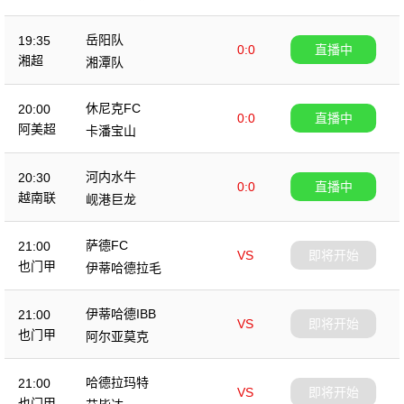
岳阳队
19:35
0:0
直播中
湘超
湘潭队
休尼克FC
20:00
0:0
直播中
阿美超
卡潘宝山
河内水牛
20:30
0:0
直播中
越南联
岘港巨龙
萨德FC
21:00
VS
即将开始
也门甲
伊蒂哈德拉毛
伊蒂哈德IBB
21:00
VS
即将开始
也门甲
阿尔亚莫克
哈德拉玛特
21:00
VS
即将开始
也门甲