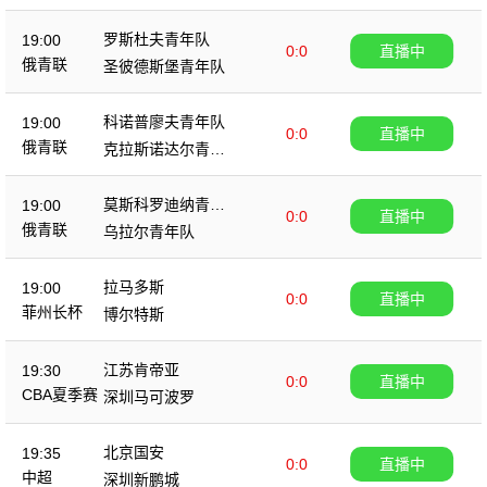
队
罗斯杜夫青年队
19:00
0:0
直播中
俄青联
圣彼德斯堡青年队
科诺普廖夫青年队
19:00
0:0
直播中
俄青联
克拉斯诺达尔青年
队
莫斯科罗迪纳青年
19:00
0:0
直播中
队
俄青联
乌拉尔青年队
拉马多斯
19:00
0:0
直播中
菲州长杯
博尔特斯
江苏肯帝亚
19:30
0:0
直播中
CBA夏季赛
深圳马可波罗
北京国安
19:35
0:0
直播中
中超
深圳新鹏城