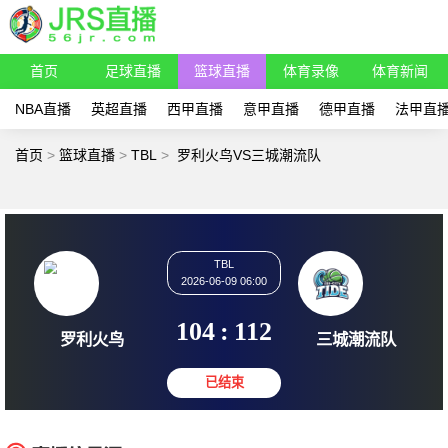
首页
足球直播
篮球直播
体育录像
体育新闻
NBA直播
英超直播
西甲直播
意甲直播
德甲直播
法甲直
首页
>
篮球直播
>
TBL
>
罗利火鸟VS三城潮流队
TBL
2026-06-09 06:00
104
:
112
罗利火鸟
三城潮