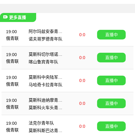
更多直播
阿尔玛兹安泰青年
19:00
0:0
直播中
队
俄青联
诺夫哥罗德青年队
莫斯科切尔塔诺沃
19:00
0:0
直播中
青年队
俄青联
喀山鲁宾青年队
莫斯科中央陆军青
19:00
0:0
直播中
年队
俄青联
马哈奇卡拉青年队
莫斯科迪纳摩青年
19:00
0:0
直播中
队
俄青联
莫斯科火车头青年
队
法克尔青年队
19:00
0:0
直播中
俄青联
莫斯科斯巴达青年