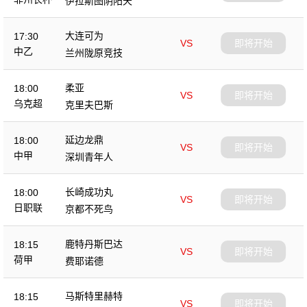
伊拉斯图阴阳天
大连可为
17:30
VS
即将开始
中乙
兰州陇原竞技
柔亚
18:00
VS
即将开始
乌克超
克里夫巴斯
延边龙鼎
18:00
VS
即将开始
中甲
深圳青年人
长崎成功丸
18:00
VS
即将开始
日职联
京都不死鸟
鹿特丹斯巴达
18:15
VS
即将开始
荷甲
费耶诺德
马斯特里赫特
18:15
VS
即将开始