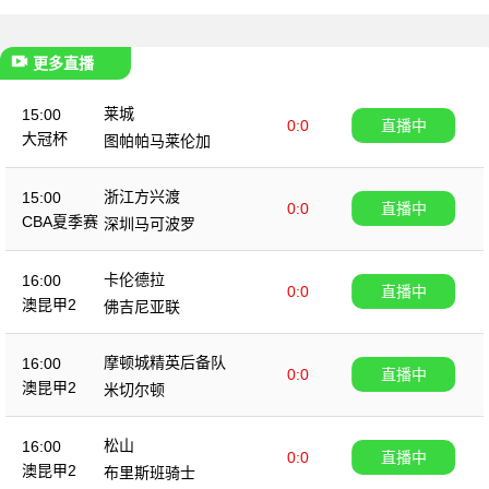
更多直播
莱城
15:00
0:0
直播中
大冠杯
图帕帕马莱伦加
浙江方兴渡
15:00
0:0
直播中
CBA夏季赛
深圳马可波罗
卡伦德拉
16:00
0:0
直播中
澳昆甲2
佛吉尼亚联
摩顿城精英后备队
16:00
0:0
直播中
澳昆甲2
米切尔顿
松山
16:00
0:0
直播中
澳昆甲2
布里斯班骑士