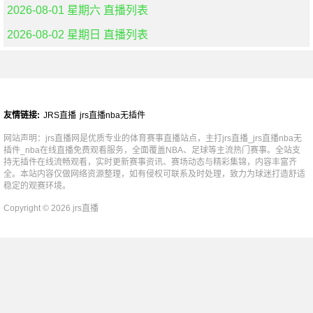
2026-08-01 星期六 直播列表
2026-08-02 星期日 直播列表
友情链接:
JRS直播
jrs直播nba无插件
网站声明：jrs直播网是优质专业的体育赛事直播站点，主打jrs直播_jrs直播nba无
插件_nba在线直播免费观看服务，全面覆盖NBA、足球等主流热门赛事。全站支
持无插件在线流畅观看，实时更新赛事资讯、赛场动态与精彩集锦，内容丰富齐
全。本站内容仅做网络资源整理，如有侵权可联系及时处理，致力为球迷打造舒适
稳定的观赛环境。
Copyright © 2026 jrs直播