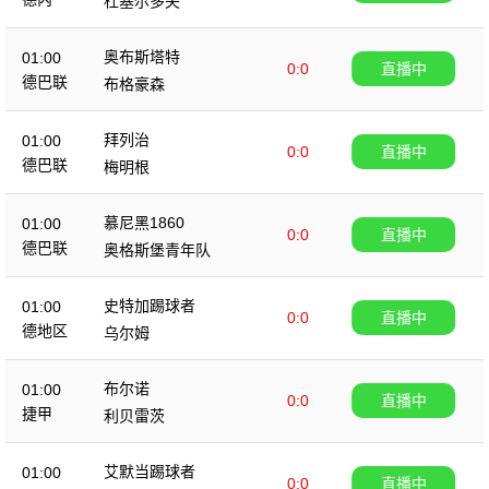
杜塞尔多夫
奥布斯塔特
01:00
0:0
直播中
德巴联
布格豪森
拜列治
01:00
0:0
直播中
德巴联
梅明根
慕尼黑1860
01:00
0:0
直播中
德巴联
奥格斯堡青年队
史特加踢球者
01:00
0:0
直播中
德地区
乌尔姆
布尔诺
01:00
0:0
直播中
捷甲
利贝雷茨
艾默当踢球者
01:00
0:0
直播中