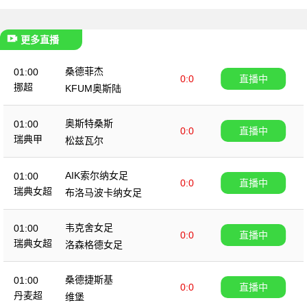
更多直播
桑德菲杰
01:00
0:0
直播中
挪超
KFUM奥斯陆
奥斯特桑斯
01:00
0:0
直播中
瑞典甲
松兹瓦尔
AIK索尔纳女足
01:00
0:0
直播中
瑞典女超
布洛马波卡纳女足
韦克舍女足
01:00
0:0
直播中
瑞典女超
洛森格德女足
桑德捷斯基
01:00
0:0
直播中
丹麦超
维堡