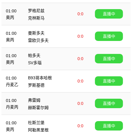
罗格尼兹
01:00
0:0
直播中
奥丙
克林斯马
曼斯多夫
01:00
0:0
直播中
奥丙
雷欧贝多夫
帕多夫
01:00
0:0
直播中
奥丙
SV多瑙
B93哥本哈根
01:00
0:0
直播中
丹麦乙
罗斯基德
弗雷姆
01:00
0:0
直播中
丹麦丙
赫斯霍尔姆
杜斯兰堡
01:00
0:0
直播中
奥丙
阿勒黑里根