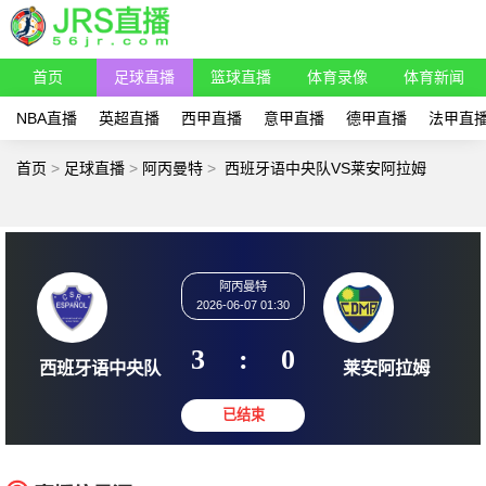
首页
足球直播
篮球直播
体育录像
体育新闻
NBA直播
英超直播
西甲直播
意甲直播
德甲直播
法甲直
首页
>
足球直播
>
阿丙曼特
>
西班牙语中央队VS莱安阿拉姆
阿丙曼特
2026-06-07 01:30
3
:
0
西班牙语中央队
莱安阿