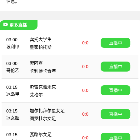
信息。
更多直播
宾托大学生
03:00
0:0
直播中
玻利甲
皇家帕托斯
索阿查
03:00
0:0
直播中
哥伦乙
卡利博卡青年
IR雷克雅未克
03:15
0:0
直播中
冰岛甲
艾格尔
加尔扎拜尔星女足
03:15
0:0
直播中
冰女超
图罗杜尔女足
瓦路尔女足
03:15
0:0
直播中