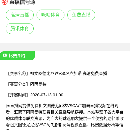
已结束
高清直播
咪咕体育
免费直播
腾讯体育
比赛介绍
【赛事名称】
祖文图德尤尼达VSCA卢加诺 高清免费直播
【赛事分类】
阿丙曼特
【开赛时间】
2026-07-13 01:00
jrs直播网提供免费祖文图德尤尼达VSCA卢加诺直播视频在线观
看，汇聚了阿丙曼特联赛相关直播导航链接。本站整理了各大平台
的优质体育联赛资源，为广大的球迷朋友提供一个便捷的途径莱收
看祖文图德尤尼达VSCA卢加诺 高清视频直播、比赛数据分析等信