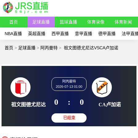
首页
足球直播
篮球直播
体育录像
体育新闻
NBA直播
英超直播
西甲直播
意甲直播
德甲直播
法甲直
首页
>
足球直播
>
阿丙曼特
>
祖文图德尤尼达VSCA卢加诺
阿丙曼特
2026-07-13 01:00
0
:
0
祖文图德尤尼达
CA卢