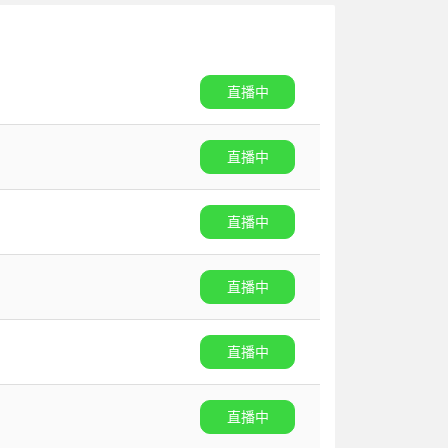
直播中
直播中
直播中
直播中
直播中
直播中