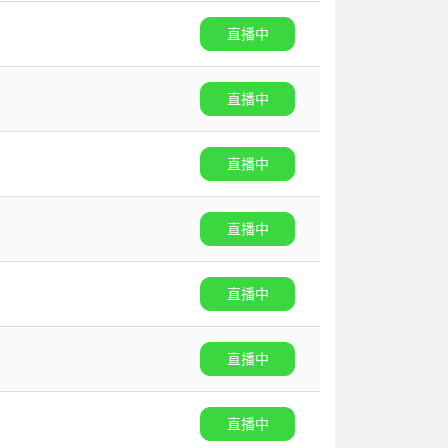
直播中
直播中
直播中
直播中
直播中
直播中
直播中