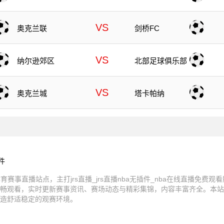
VS
奥克兰联
剑桥FC
VS
纳尔逊郊区
北部足球俱乐部
VS
奥克兰城
塔卡帕纳
插件
育赛事直播站点，主打jrs直播_jrs直播nba无插件_nba在线直播免费
畅观看，实时更新赛事资讯、赛场动态与精彩集锦，内容丰富齐全。本站
造舒适稳定的观赛环境。