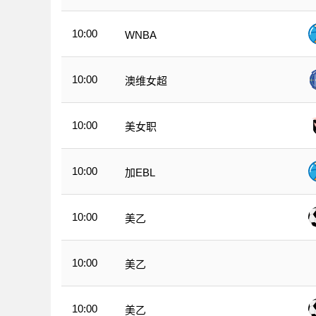
10:00
WNBA
10:00
澳维女超
10:00
美女职
10:00
加EBL
10:00
美乙
10:00
美乙
10:00
美乙