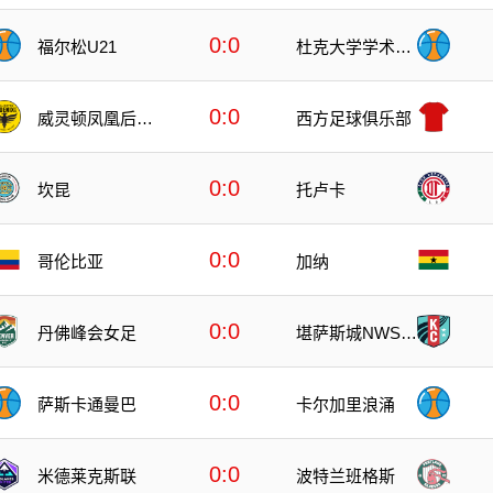
0:0
福尔松U21
杜克大学学术U2
1
0:0
威灵顿凤凰后备
西方足球俱乐部
队
0:0
坎昆
托卢卡
0:0
哥伦比亚
加纳
0:0
丹佛峰会女足
堪萨斯城NWSL
女足
0:0
萨斯卡通曼巴
卡尔加里浪涌
0:0
米德莱克斯联
波特兰班格斯