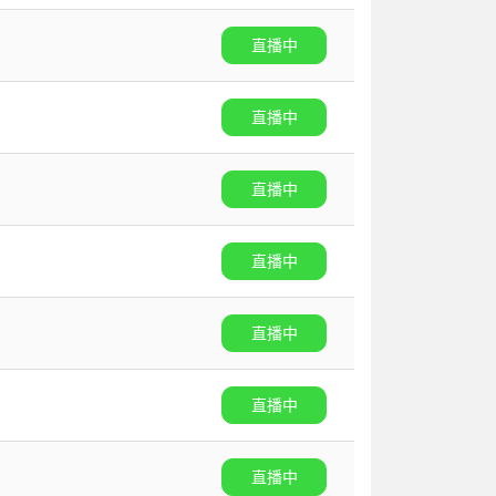
直播中
直播中
直播中
直播中
直播中
直播中
直播中