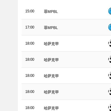
15:00
菲MPBL
17:00
菲MPBL
18:00
哈萨克甲
18:00
哈萨克甲
18:00
哈萨克甲
18:00
哈萨克甲
18:00
哈萨克甲