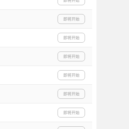
即将开始
即将开始
即将开始
即将开始
即将开始
即将开始
即将开始