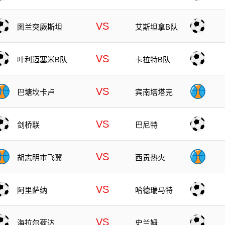
队
VS
图兰突厥斯坦
艾斯坦拿B队
VS
叶利迈塞米B队
卡拉特B队
VS
巴塘坎卡卢
宾南塔塔克
VS
剑桥联
巴尼特
VS
胡志明市飞翼
西贡热火
VS
阿里萨纳
哈德瑞马特
VS
海拉尔荷达
史兰姆