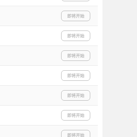
即将开始
即将开始
即将开始
即将开始
即将开始
即将开始
即将开始