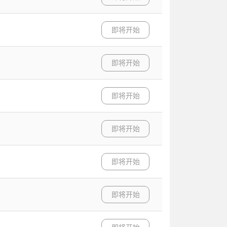
即将开始
即将开始
即将开始
即将开始
即将开始
即将开始