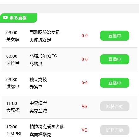
更多直播
西雅图统治女足
09:00
0:0
直播中
美女职
天使城女足
马塔加尔帕FC
09:00
0:0
直播中
尼拉甲
马纳瓜
独立竞技
09:30
0:0
直播中
洪都甲
乔洛马
中央海岸
11:00
VS
即将开始
大冠杯
奥克兰城
帕拉纳克爱国者队
15:00
VS
即将开始
菲MPBL
宾南塔塔克