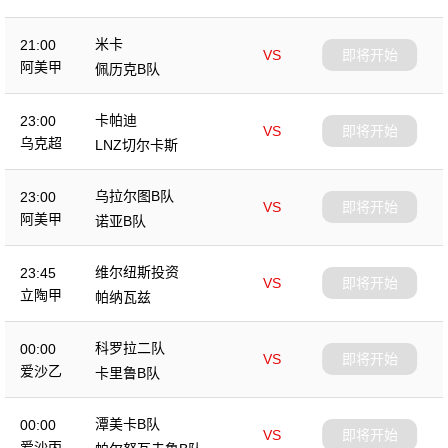
米卡
21:00
VS
即将开始
阿美甲
佩历克B队
卡帕迪
23:00
VS
即将开始
乌克超
LNZ切尔卡斯
乌拉尔图B队
23:00
VS
即将开始
阿美甲
诺亚B队
维尔纽斯投资
23:45
VS
即将开始
立陶甲
帕纳瓦兹
科罗拉二队
00:00
VS
即将开始
爱沙乙
卡里鲁B队
潭美卡B队
00:00
VS
即将开始
爱沙丙