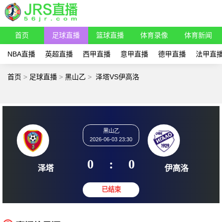
首页
足球直播
篮球直播
体育录像
体育新闻
NBA直播
英超直播
西甲直播
意甲直播
德甲直播
法甲直
首页
>
足球直播
>
黑山乙
>
泽塔VS伊高洛
黑山乙
2026-06-03 23:30
0
:
0
泽塔
伊高