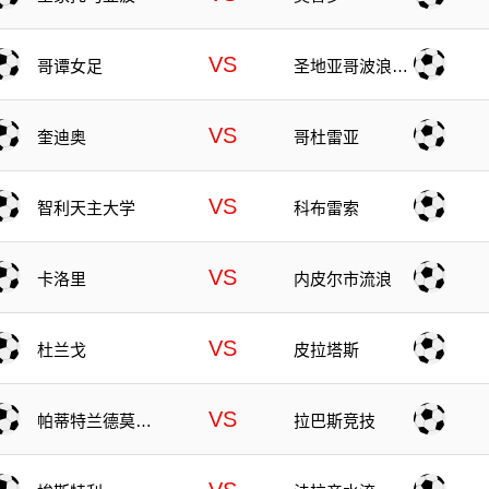
VS
哥谭女足
圣地亚哥波浪女
足
VS
奎迪奥
哥杜雷亚
VS
智利天主大学
科布雷索
VS
卡洛里
内皮尔市流浪
VS
杜兰戈
皮拉塔斯
VS
帕蒂特兰德莫雷
拉巴斯竞技
洛斯