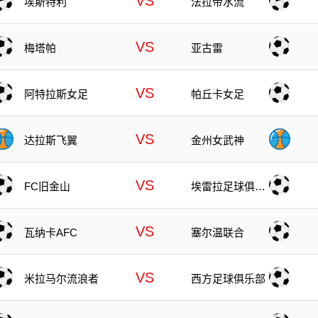
VS
埃斯特利
法拉帝水流
VS
梅塔帕
亚古雷
VS
阿特拉斯女足
帕丘卡女足
VS
达拉斯飞翼
金州女武神
VS
FC旧金山
埃雷拉足球俱乐
部
VS
瓦纳卡AFC
塞尔温联合
VS
米拉马尔流浪者
西方足球俱乐部