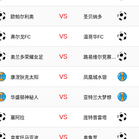
VS
欧帕尔利奥
圣贝纳多
VS
弗尔戈FC
温哥华FC
VS
奥兰多荣耀女足
路易维尔竞赛女
足
VS
康涅狄克太阳
凤凰城水银
VS
华盛顿神秘人
亚特兰大梦想
VS
塞阿拉
庞特普雷塔
VS
皇家托马亚波
奥鲁罗