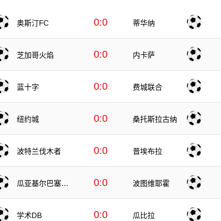
0:0
奥斯汀FC
蒂华纳
0:0
芝加哥火焰
内卡萨
0:0
蓝十字
费城联合
0:0
纽约城
桑托斯拉古纳
0:0
波特兰伐木者
普埃布拉
0:0
瓜亚基尔巴塞罗
波图维耶霍
那
0:0
学术DB
瓜比拉