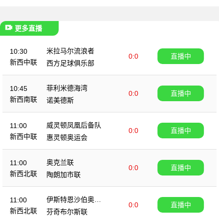
更多直播
米拉马尔流浪者
10:30
0:0
直播中
新西中联
西方足球俱乐部
菲利米德海湾
10:45
0:0
直播中
新西南联
诺美德斯
威灵顿凤凰后备队
11:00
0:0
直播中
新西中联
惠灵顿奥运会
奥克兰联
11:00
0:0
直播中
新西北联
陶朗加市联
伊斯特恩沙伯奥克
11:00
0:0
直播中
兰
新西北联
芬奇布尔斯联