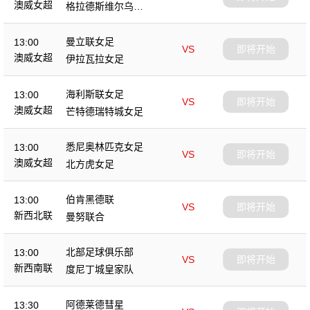
澳威女超
格拉德斯维尔乌鸦
女足
曼立联女足
13:00
VS
即将开始
澳威女超
伊拉瓦拉女足
海利斯联女足
13:00
VS
即将开始
澳威女超
芒特德瑞特城女足
悉尼奥林匹克女足
13:00
VS
即将开始
澳威女超
北方虎女足
伯肯黑德联
13:00
VS
即将开始
新西北联
曼努联合
北部足球俱乐部
13:00
VS
即将开始
新西南联
度尼丁城皇家队
阿德莱德彗星
13:30