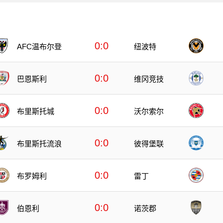
0:0
AFC温布尔登
纽波特
0:0
巴恩斯利
维冈竞技
0:0
布里斯托城
沃尔索尔
0:0
布里斯托流浪
彼得堡联
0:0
布罗姆利
雷丁
0:0
伯恩利
诺茨郡