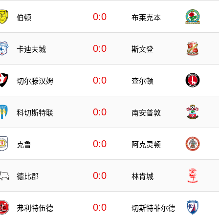
0:0
伯顿
布莱克本
0:0
卡迪夫城
斯文登
0:0
切尔滕汉姆
查尔顿
0:0
科切斯特联
南安普敦
0:0
克鲁
阿克灵顿
0:0
德比郡
林肯城
0:0
弗利特伍德
切斯特菲尔德