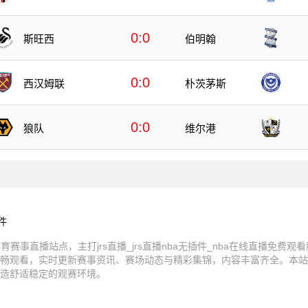
0:0
斯旺西
伯明翰
0:0
西汉姆联
朴茨茅斯
0:0
狼队
维尔港
插件
育赛事直播站点，主打jrs直播_jrs直播nba无插件_nba在线直播免费
畅观看，实时更新赛事资讯、赛场动态与精彩集锦，内容丰富齐全。本站
造舒适稳定的观赛环境。