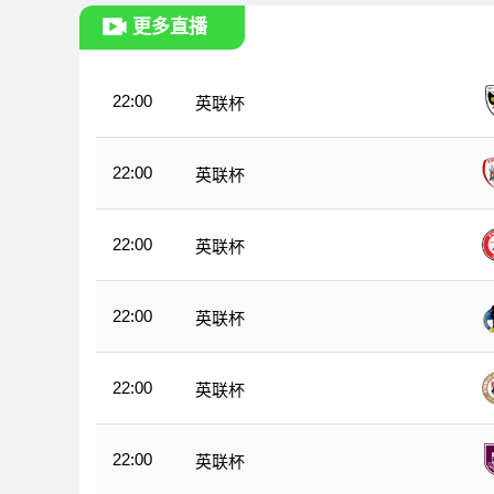
更多直播
22:00
英联杯
22:00
英联杯
22:00
英联杯
22:00
英联杯
22:00
英联杯
22:00
英联杯