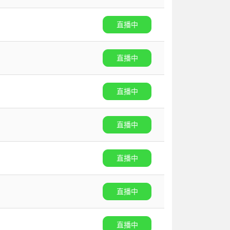
直播中
直播中
直播中
直播中
直播中
直播中
直播中