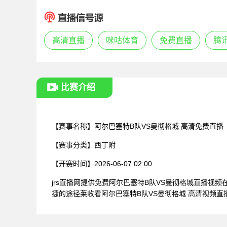
高清直播
咪咕体育
免费直播
腾
比赛介绍
【赛事名称】
阿尔巴塞特B队VS曼彻格城 高清免费直播
【赛事分类】
西丁附
【开赛时间】
2026-06-07 02:00
jrs直播网提供免费阿尔巴塞特B队VS曼彻格城直播
捷的途径莱收看阿尔巴塞特B队VS曼彻格城 高清视频