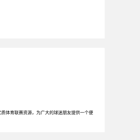
的优质体育联赛资源，为广大的球迷朋友提供一个便