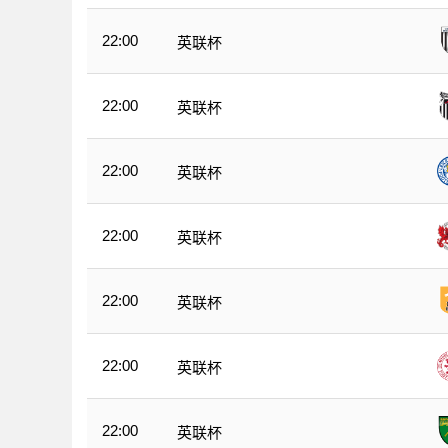
22:00
英联杯
22:00
英联杯
22:00
英联杯
22:00
英联杯
22:00
英联杯
22:00
英联杯
22:00
英联杯