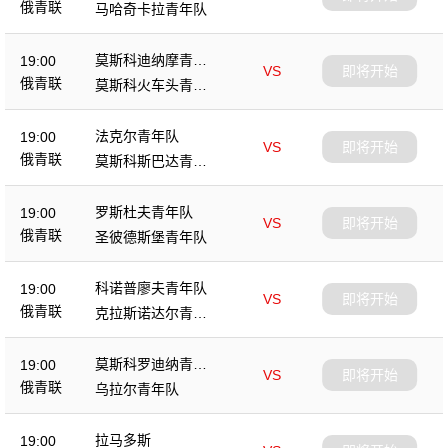
年队
俄青联
马哈奇卡拉青年队
莫斯科迪纳摩青年
19:00
VS
即将开始
队
俄青联
莫斯科火车头青年
队
法克尔青年队
19:00
VS
即将开始
俄青联
莫斯科斯巴达青年
队
罗斯杜夫青年队
19:00
VS
即将开始
俄青联
圣彼德斯堡青年队
科诺普廖夫青年队
19:00
VS
即将开始
俄青联
克拉斯诺达尔青年
队
莫斯科罗迪纳青年
19:00
VS
即将开始
队
俄青联
乌拉尔青年队
拉马多斯
19:00