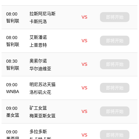
拉斯阿尼马斯
08:00
VS
即将开始
智利联
卡斯托洛
艾斯潘诺
08:00
VS
即将开始
智利联
上普恩特
奥索尔诺
08:30
VS
即将开始
智利联
华尔迪维亚
明尼苏达天猫
09:00
VS
即将开始
WNBA
洛杉矶火花
矿工女篮
09:00
VS
即将开始
墨女篮
梅莱亚斯女篮
多拉多斯
09:00
VS
即将开始
墨西甲