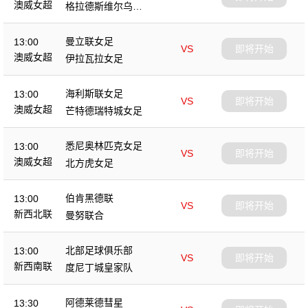
澳威女超
格拉德斯维尔乌鸦
女足
曼立联女足
13:00
VS
即将开始
澳威女超
伊拉瓦拉女足
海利斯联女足
13:00
VS
即将开始
澳威女超
芒特德瑞特城女足
悉尼奥林匹克女足
13:00
VS
即将开始
澳威女超
北方虎女足
伯肯黑德联
13:00
VS
即将开始
新西北联
曼努联合
北部足球俱乐部
13:00
VS
即将开始
新西南联
度尼丁城皇家队
阿德莱德彗星
13:30