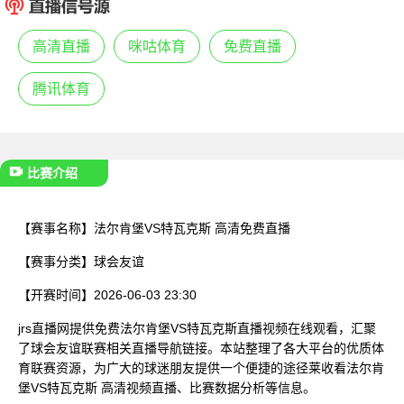
已结束
高清直播
咪咕体育
免费直播
腾讯体育
比赛介绍
【赛事名称】
法尔肯堡VS特瓦克斯 高清免费直播
【赛事分类】
球会友谊
【开赛时间】
2026-06-03 23:30
jrs直播网提供免费法尔肯堡VS特瓦克斯直播视频在线观看，汇聚
了球会友谊联赛相关直播导航链接。本站整理了各大平台的优质体
育联赛资源，为广大的球迷朋友提供一个便捷的途径莱收看法尔肯
堡VS特瓦克斯 高清视频直播、比赛数据分析等信息。