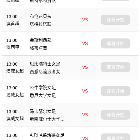
斯特尔特狮队
布伦达贝拉
13:00
VS
即将开始
澳首超
塔格拉诺联
金斯利西部
13:00
VS
即将开始
澳西甲
格韦卢普
思比瑞特士女足
13:00
VS
即将开始
澳威女超
西悉尼流浪者女足
B队
公牛学院女足
13:00
VS
即将开始
澳威女超
悉尼大学女足
马卡瑟尔女足
13:00
VS
即将开始
澳威女超
新南威尔士大学女
足
A.P.I.A莱洽德女足
13:00
VS
即将开始