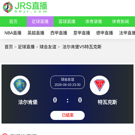
首页
足球直播
篮球直播
体育录像
体育新闻
NBA直播
英超直播
西甲直播
意甲直播
德甲直播
法甲直
首页
>
足球直播
>
球会友谊
>
法尔肯堡VS特瓦克斯
球会友谊
2026-06-03 23:30
0
:
0
法尔肯堡
特瓦