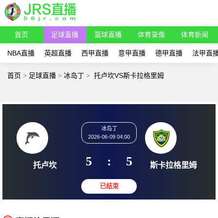
首页
足球直播
篮球直播
体育录像
体育新闻
NBA直播
英超直播
西甲直播
意甲直播
德甲直播
法甲直
首页
>
足球直播
>
冰岛丁
>
托卢坎VS斯卡拉格里姆
冰岛丁
2026-06-09 04:00
5
:
5
托卢坎
斯卡拉