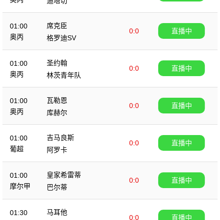
迪塔切
席克臣
01:00
0:0
直播中
奥丙
格罗迪SV
圣约翰
01:00
0:0
直播中
奥丙
林茨青年队
瓦勒恩
01:00
0:0
直播中
奥丙
库赫尔
吉马良斯
01:00
0:0
直播中
葡超
阿罗卡
皇家希雷蒂
01:00
0:0
直播中
摩尔甲
巴尔蒂
马耳他
01:30
0:0
直播中