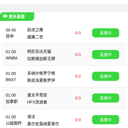
更多直播
前进之鹰
00:45
0:0
直播中
荷甲
威廉二世
明尼苏达天猫
01:00
0:0
直播中
WNBA
拉斯维加斯王牌
多纳尔格罗宁根
01:00
0:0
直播中
BNXT
斯皮洛夏勒罗伊
渥太华竞技
01:00
0:0
直播中
加拿职
HFX流浪者
海法
01:00
0:0
直播中
以超图杯
基尔史莫纳夏普尔