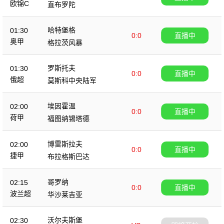
欧锦C
直布罗陀
哈特堡格
01:30
0:0
直播中
奥甲
格拉茨风暴
罗斯托夫
01:30
0:0
直播中
俄超
莫斯科中央陆军
埃因霍温
02:00
0:0
直播中
荷甲
福图纳锡塔德
博雷斯拉夫
02:00
0:0
直播中
捷甲
布拉格斯巴达
哥罗纳
02:15
0:0
直播中
波兰超
华沙莱吉亚
沃尔夫斯堡
02:30