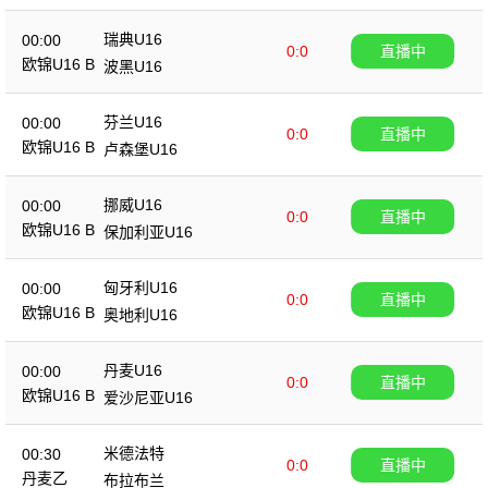
瑞典U16
00:00
0:0
直播中
欧锦U16 B
波黑U16
芬兰U16
00:00
0:0
直播中
欧锦U16 B
卢森堡U16
挪威U16
00:00
0:0
直播中
欧锦U16 B
保加利亚U16
匈牙利U16
00:00
0:0
直播中
欧锦U16 B
奥地利U16
丹麦U16
00:00
0:0
直播中
欧锦U16 B
爱沙尼亚U16
米德法特
00:30
0:0
直播中
丹麦乙
布拉布兰