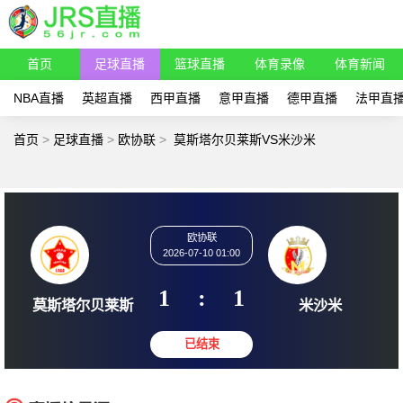
首页
足球直播
篮球直播
体育录像
体育新闻
NBA直播
英超直播
西甲直播
意甲直播
德甲直播
法甲直
首页
>
足球直播
>
欧协联
>
莫斯塔尔贝莱斯VS米沙米
欧协联
2026-07-10 01:00
1
:
1
莫斯塔尔贝莱斯
米沙