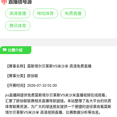
已结束
高清直播
咪咕体育
免费直播
腾讯体育
比赛介绍
【赛事名称】
莫斯塔尔贝莱斯VS米沙米 高清免费直播
【赛事分类】
欧协联
【开赛时间】
2026-07-10 01:00
jrs直播网提供免费莫斯塔尔贝莱斯VS米沙米直播视频在线观看，
汇聚了欧协联联赛相关直播导航链接。本站整理了各大平台的优质
体育联赛资源，为广大的球迷朋友提供一个便捷的途径莱收看莫斯
塔尔贝莱斯VS米沙米 高清视频直播、比赛数据分析等信息。