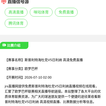
已结束
高清直播
咪咕体育
免费直播
腾讯体育
比赛介绍
【赛事名称】
斯普利特海杜克VS日利纳 高清免费直播
【赛事分类】
欧罗巴杯
【开赛时间】
2026-07-10 02:00
jrs直播网提供免费斯普利特海杜克VS日利纳直播视频在线观看，
汇聚了欧罗巴杯联赛相关直播导航链接。本站整理了各大平台的优
质体育联赛资源，为广大的球迷朋友提供一个便捷的途径莱收看斯
普利特海杜克VS日利纳 高清视频直播、比赛数据分析等信息。