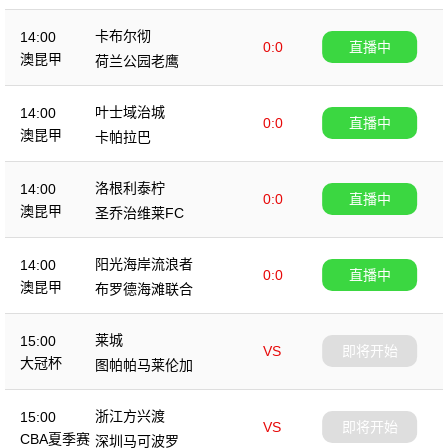
卡布尔彻
14:00
0:0
直播中
澳昆甲
荷兰公园老鹰
叶士域治城
14:00
0:0
直播中
澳昆甲
卡帕拉巴
洛根利泰柠
14:00
0:0
直播中
澳昆甲
圣乔治维莱FC
阳光海岸流浪者
14:00
0:0
直播中
澳昆甲
布罗德海滩联合
莱城
15:00
VS
即将开始
大冠杯
图帕帕马莱伦加
浙江方兴渡
15:00
VS
即将开始
CBA夏季赛
深圳马可波罗