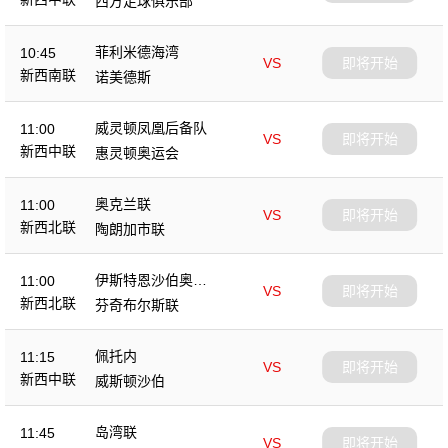
西方足球俱乐部
菲利米德海湾
10:45
VS
即将开始
新西南联
诺美德斯
威灵顿凤凰后备队
11:00
VS
即将开始
新西中联
惠灵顿奥运会
奥克兰联
11:00
VS
即将开始
新西北联
陶朗加市联
伊斯特恩沙伯奥克
11:00
VS
即将开始
兰
新西北联
芬奇布尔斯联
佩托内
11:15
VS
即将开始
新西中联
威斯顿沙伯
岛湾联
11:45
VS
即将开始