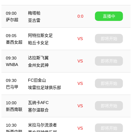
梅塔帕
09:00
0:0
直播中
萨尔超
亚古雷
阿特拉斯女足
09:05
VS
即将开始
墨西女超
帕丘卡女足
达拉斯飞翼
09:30
VS
即将开始
WNBA
金州女武神
FC旧金山
09:30
VS
即将开始
巴马甲
埃雷拉足球俱乐部
瓦纳卡AFC
10:00
VS
即将开始
新西南联
塞尔温联合
米拉马尔流浪者
10:30
VS
即将开始
新西中联