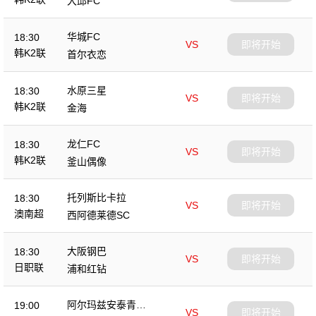
大邱FC
华城FC
18:30
VS
即将开始
韩K2联
首尔衣恋
水原三星
18:30
VS
即将开始
韩K2联
金海
龙仁FC
18:30
VS
即将开始
韩K2联
釜山偶像
托列斯比卡拉
18:30
VS
即将开始
澳南超
西阿德莱德SC
大阪钢巴
18:30
VS
即将开始
日职联
浦和红钻
阿尔玛兹安泰青年
19:00
VS
即将开始