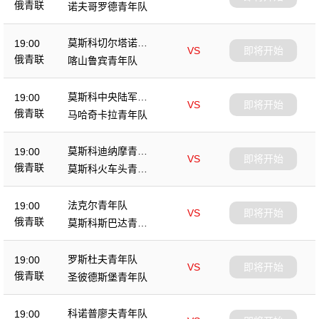
队
俄青联
诺夫哥罗德青年队
莫斯科切尔塔诺沃
19:00
VS
即将开始
青年队
俄青联
喀山鲁宾青年队
莫斯科中央陆军青
19:00
VS
即将开始
年队
俄青联
马哈奇卡拉青年队
莫斯科迪纳摩青年
19:00
VS
即将开始
队
俄青联
莫斯科火车头青年
队
法克尔青年队
19:00
VS
即将开始
俄青联
莫斯科斯巴达青年
队
罗斯杜夫青年队
19:00
VS
即将开始
俄青联
圣彼德斯堡青年队
科诺普廖夫青年队
19:00