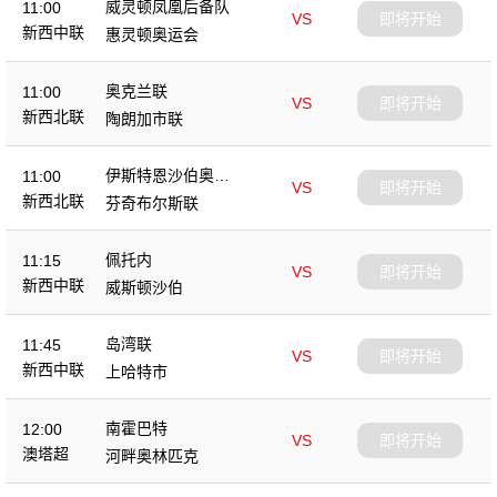
威灵顿凤凰后备队
11:00
VS
即将开始
新西中联
惠灵顿奥运会
奥克兰联
11:00
VS
即将开始
新西北联
陶朗加市联
伊斯特恩沙伯奥克
11:00
VS
即将开始
兰
新西北联
芬奇布尔斯联
佩托内
11:15
VS
即将开始
新西中联
威斯顿沙伯
岛湾联
11:45
VS
即将开始
新西中联
上哈特市
南霍巴特
12:00
VS
即将开始
澳塔超
河畔奥林匹克