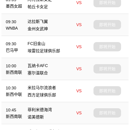
VS
即将开始
墨西女超
帕丘卡女足
达拉斯飞翼
09:30
VS
即将开始
WNBA
金州女武神
FC旧金山
09:30
VS
即将开始
巴马甲
埃雷拉足球俱乐部
瓦纳卡AFC
10:00
VS
即将开始
新西南联
塞尔温联合
米拉马尔流浪者
10:30
VS
即将开始
新西中联
西方足球俱乐部
菲利米德海湾
10:45
VS
即将开始
新西南联
诺美德斯