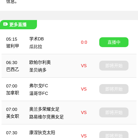
信息。
更多直播
学术DB
05:15
0:0
直播中
玻利甲
瓜比拉
欧帕尔利奥
06:30
VS
即将开始
巴西乙
圣贝纳多
弗尔戈FC
07:00
VS
即将开始
加拿职
温哥华FC
奥兰多荣耀女足
07:00
VS
即将开始
美女职
路易维尔竞赛女足
康涅狄克太阳
07:30
VS
即将开始