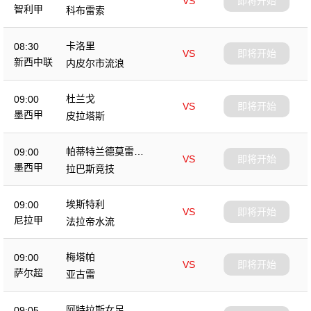
VS
即将开始
智利甲
科布雷索
卡洛里
08:30
VS
即将开始
新西中联
内皮尔市流浪
杜兰戈
09:00
VS
即将开始
墨西甲
皮拉塔斯
帕蒂特兰德莫雷洛
09:00
VS
即将开始
斯
墨西甲
拉巴斯竞技
埃斯特利
09:00
VS
即将开始
尼拉甲
法拉帝水流
梅塔帕
09:00
VS
即将开始
萨尔超
亚古雷
阿特拉斯女足
09:05