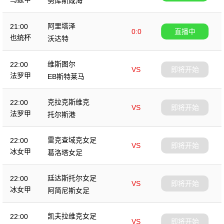
努库斯咸海
阿里塔泽
21:00
0:0
直播中
也统杯
沃达特
维斯图尔
22:00
VS
即将开始
法罗甲
EB斯特莱马
克拉克斯维克
22:00
VS
即将开始
法罗甲
托尔斯港
雷克查域克女足
22:00
VS
即将开始
冰女甲
葛洛塔女足
廷达斯托尔女足
22:00
VS
即将开始
冰女甲
阿简尼斯女足
凯夫拉维克女足
22:00
VS
即将开始