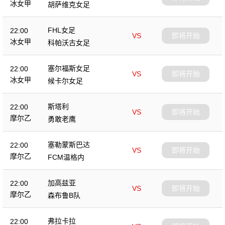
冰女甲
胡萨维克女足
FHL女足
22:00
VS
即将开始
冰女甲
科帕沃古女足
塞尔福斯女足
22:00
VS
即将开始
冰女甲
候卡尔女足
斯塔利
22:00
VS
即将开始
摩尔乙
勇敢老鹰
塞勒蒙斯巴达
22:00
VS
即将开始
摩尔乙
FCM温格内
加高兹亚
22:00
VS
即将开始
摩尔乙
森布鲁B队
弗拉卡拉
22:00