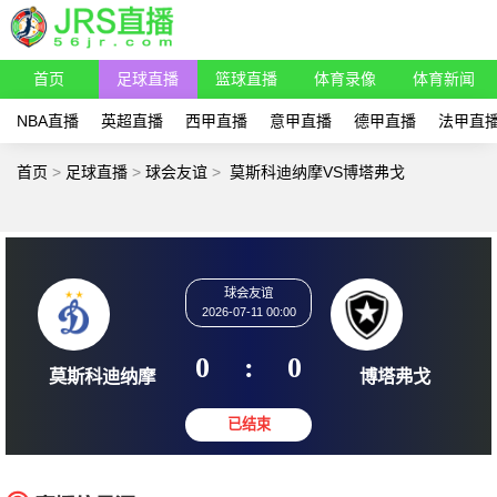
首页
足球直播
篮球直播
体育录像
体育新闻
NBA直播
英超直播
西甲直播
意甲直播
德甲直播
法甲直
首页
>
足球直播
>
球会友谊
>
莫斯科迪纳摩VS博塔弗戈
球会友谊
2026-07-11 00:00
0
:
0
莫斯科迪纳摩
博塔