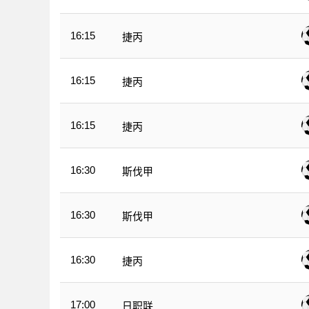
16:15
捷丙
16:15
捷丙
16:15
捷丙
16:30
斯伐甲
16:30
斯伐甲
16:30
捷丙
17:00
日职联