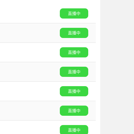
直播中
直播中
直播中
直播中
直播中
直播中
直播中