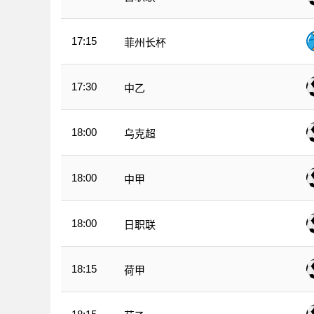
17:15
菲州长杯
17:30
中乙
18:00
乌克超
18:00
中甲
18:00
日职联
18:15
荷甲