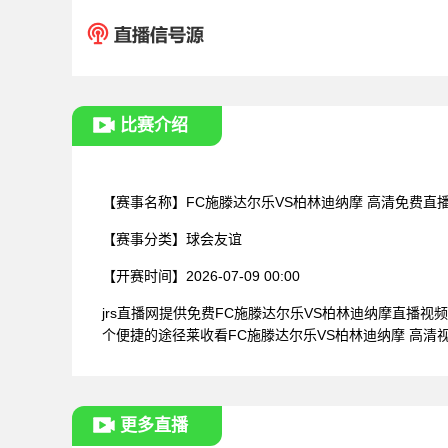
比赛介绍
【赛事名称】
FC施滕达尔乐VS柏林迪纳摩 高清免费直
【赛事分类】
球会友谊
【开赛时间】
2026-07-09 00:00
jrs直播网提供免费FC施滕达尔乐VS柏林迪纳摩直
个便捷的途径莱收看FC施滕达尔乐VS柏林迪纳摩 高清
更多直播