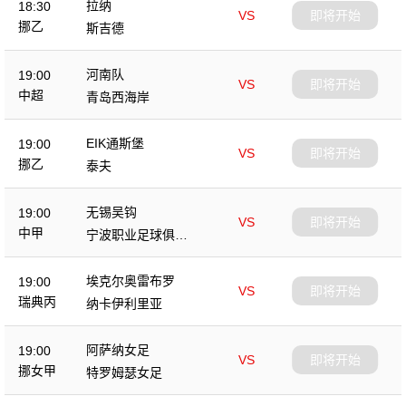
拉纳
18:30
VS
即将开始
挪乙
斯吉德
河南队
19:00
VS
即将开始
中超
青岛西海岸
EIK通斯堡
19:00
VS
即将开始
挪乙
泰夫
无锡吴钩
19:00
VS
即将开始
中甲
宁波职业足球俱乐
部
埃克尔奥雷布罗
19:00
VS
即将开始
瑞典丙
纳卡伊利里亚
阿萨纳女足
19:00
VS
即将开始
挪女甲
特罗姆瑟女足