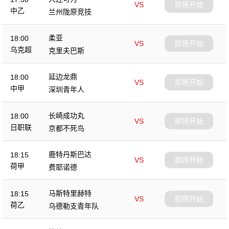
VS
即将开始
中乙
兰州陇原竞技
柔亚
18:00
VS
即将开始
乌克超
克里夫巴斯
延边龙鼎
18:00
VS
即将开始
中甲
深圳青年人
长崎成功丸
18:00
VS
即将开始
日职联
京都不死鸟
鹿特丹斯巴达
18:15
VS
即将开始
荷甲
费耶诺德
马斯特里赫特
18:15
VS
即将开始
荷乙
乌德勒支青年队