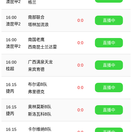
澳昆甲2
格兰
南部联合
16:00
0:0
直播中
澳昆甲2
塔林加流浪
南国老鹰
16:00
0:0
直播中
澳昆甲2
西南昆士兰达雷
广西漓泉天龙
16:00
0:0
直播中
桂超
来宾育德
布尔诺B队
16:15
0:0
直播中
捷丙
弗里德克
奥林莫斯B队
16:15
0:0
直播中
捷丙
斯洛瓦科B队
卡尔维纳B队
16:15