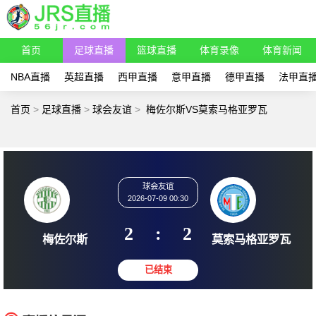
首页
足球直播
篮球直播
体育录像
体育新闻
NBA直播
英超直播
西甲直播
意甲直播
德甲直播
法甲直
首页
>
足球直播
>
球会友谊
>
梅佐尔斯VS莫索马格亚罗瓦
球会友谊
2026-07-09 00:30
2
:
2
梅佐尔斯
莫索马格