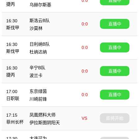
0:0
直播中
捷丙
乌赫尔斯基
斯洛云B队
16:30
0:0
直播中
斯伐甲
沙莫林
日利纳B队
16:30
0:0
直播中
斯伐甲
杜纳达纳
辛宁B队
16:30
0:0
直播中
捷丙
波兰卡
东京绿茵
17:00
0:0
直播中
日职联
川崎前锋
凤凰燃料大师
17:15
VS
即将开始
菲州长杯
伊拉斯图阴阳天
大连可为
17:30