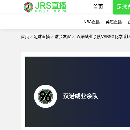
首页
足球
NBA直播
英超直播
首页
>
足球直播
>
球会友谊
>
汉诺威业余队VSBSG化学莱
汉诺威业余队