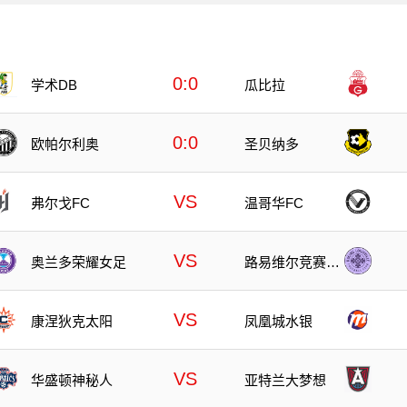
0:0
学术DB
瓜比拉
0:0
欧帕尔利奥
圣贝纳多
VS
弗尔戈FC
温哥华FC
VS
奥兰多荣耀女足
路易维尔竞赛女
足
VS
康涅狄克太阳
凤凰城水银
VS
华盛顿神秘人
亚特兰大梦想