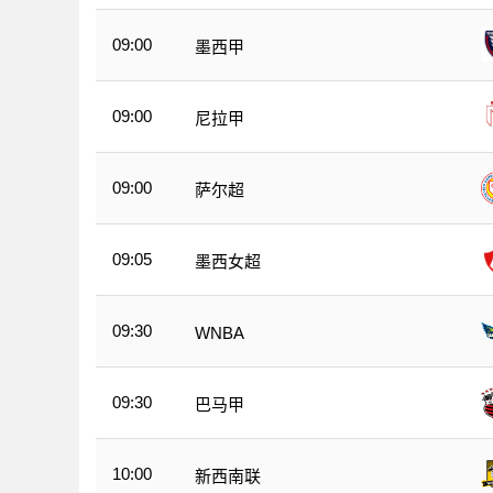
09:00
墨西甲
09:00
尼拉甲
09:00
萨尔超
09:05
墨西女超
09:30
WNBA
09:30
巴马甲
10:00
新西南联