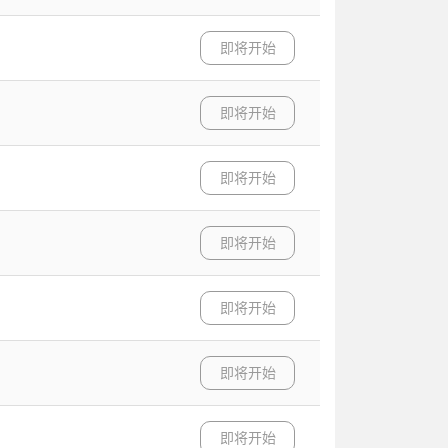
即将开始
即将开始
即将开始
即将开始
即将开始
即将开始
即将开始