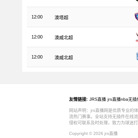
12:00
澳塔超
12:00
澳威北超
12:00
澳威北超
友情链接:
JRS直播
jrs直播nba无
网站声明：jrs直播网是优质专业的体
流热门赛事。全站支持无插件在线流
侵权可联系及时处理，致力为球迷打
Copyright © 2026 jrs直播