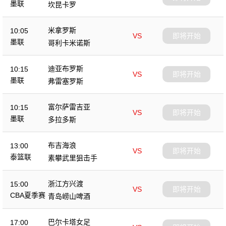
墨联
坎昆卡罗
米拿罗斯
10:05
VS
即将开始
墨联
哥利卡米诺斯
迪亚布罗斯
10:15
VS
即将开始
墨联
弗雷塞罗斯
富尔萨雷吉亚
10:15
VS
即将开始
墨联
多拉多斯
布吉海浪
13:00
VS
即将开始
泰篮联
素攀武里狙击手
浙江方兴渡
15:00
VS
即将开始
CBA夏季赛
青岛崂山啤酒
巴尔卡塔女足
17:00