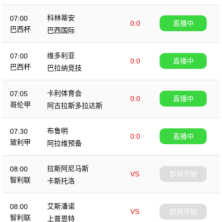
科林蒂安
07:00
0:0
直播中
巴西杯
巴西国际
维多利亚
07:00
0:0
直播中
巴西杯
巴拉纳竞技
卡利体育会
07:05
0:0
直播中
哥伦甲
阿古拉斯多拉达斯
布鲁明
07:30
0:0
直播中
玻利甲
阿拉维预备
拉斯阿尼马斯
08:00
VS
即将开始
智利联
卡斯托洛
艾斯潘诺
08:00
VS
即将开始
智利联
上普恩特