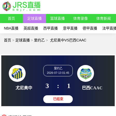
首页
足球直播
篮球直播
体育录像
体育新闻
NBA直播
英超直播
西甲直播
意甲直播
德甲直播
法甲直
首页
>
足球直播
>
里约乙
>
尤尼奥中VS巴西CAAC
里约乙
2026-07-13 01:45
3
:
1
尤尼奥中
巴西C