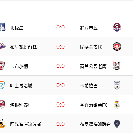
0:0
北极星
罗宾市蓝
0:0
布里斯班前锋
瑞德兰茨联
0:0
卡布尔彻
荷兰公园老鹰
0:0
叶士域治城
卡帕拉巴
0:0
洛根利泰柠
圣乔治维莱FC
0:0
阳光海岸流浪者
布罗德海滩联合