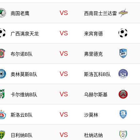
VS
南国老鹰
西南昆士兰达雷
VS
广西漓泉天龙
来宾育德
VS
布尔诺B队
弗里德克
VS
奥林莫斯B队
斯洛瓦科B队
VS
卡尔维纳B队
乌赫尔斯基
VS
斯洛云B队
沙莫林
VS
日利纳B队
杜纳达纳