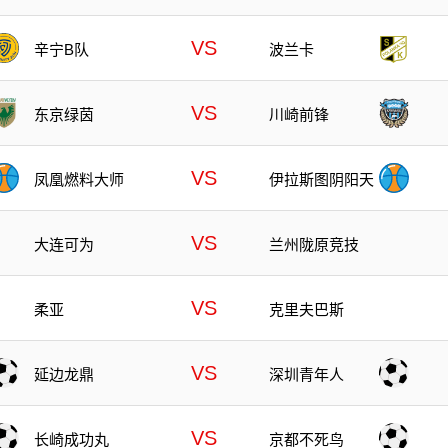
VS
辛宁B队
波兰卡
VS
东京绿茵
川崎前锋
VS
凤凰燃料大师
伊拉斯图阴阳天
VS
大连可为
兰州陇原竞技
VS
柔亚
克里夫巴斯
VS
延边龙鼎
深圳青年人
VS
长崎成功丸
京都不死鸟