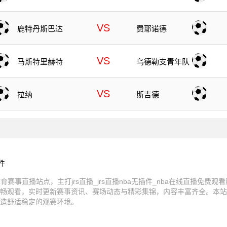
VS
鹿特丹斯巴达
费耶诺德
VS
马斯特里赫特
乌德勒支青年队
VS
拉纳
斯吉德
插件
育赛事直播站点，主打jrs直播_jrs直播nba无插件_nba在线直播免费
畅观看，实时更新赛事资讯、赛场动态与精彩集锦，内容丰富齐全。本站
造舒适稳定的观赛环境。