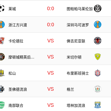
0:0
莱城
图帕帕马莱伦加
0:0
浙江方兴渡
深圳马可波罗
VS
卡伦德拉
佛吉尼亚联
VS
摩顿城精英后备
米切尔顿
队
VS
松山
布里斯班骑士
VS
圣佛德流浪
格兰
VS
南部联合
塔林加流浪