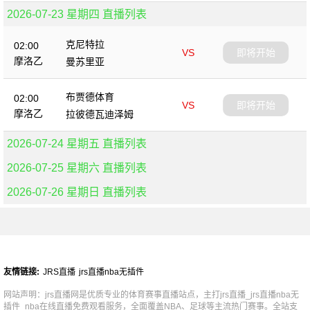
2026-07-23 星期四 直播列表
克尼特拉
02:00
VS
即将开始
摩洛乙
曼苏里亚
布贾德体育
02:00
VS
即将开始
摩洛乙
拉彼德瓦迪泽姆
2026-07-24 星期五 直播列表
2026-07-25 星期六 直播列表
2026-07-26 星期日 直播列表
友情链接:
JRS直播
jrs直播nba无插件
网站声明：jrs直播网是优质专业的体育赛事直播站点，主打jrs直播_jrs直播nba无
插件_nba在线直播免费观看服务，全面覆盖NBA、足球等主流热门赛事。全站支