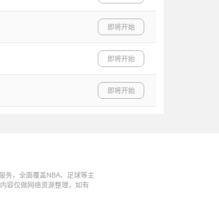
即将开始
即将开始
即将开始
观看服务，全面覆盖NBA、足球等主
内容仅做网络资源整理，如有