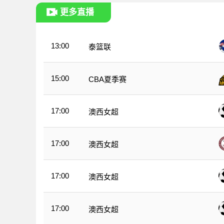
更多直播
13:00
泰篮联
15:00
CBA夏季赛
17:00
澳西女超
17:00
澳西女超
17:00
澳西女超
17:00
澳西女超