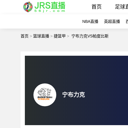
首页
足球
NBA直播
英超直播
首页
>
篮球直播
>
捷篮甲
>
宁布力克VS帕度比斯
宁布力克