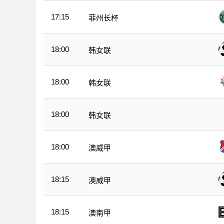
17:15
菲州长杯
18:00
韩女联
18:00
韩女联
18:00
韩女联
18:00
澳威甲
18:15
澳威甲
18:15
澳南甲