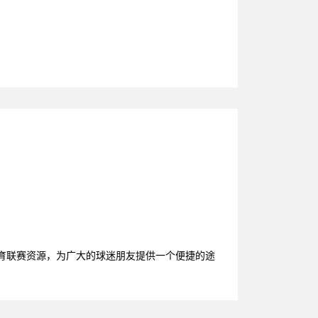
体育联赛资源，为广大的球迷朋友提供一个便捷的途