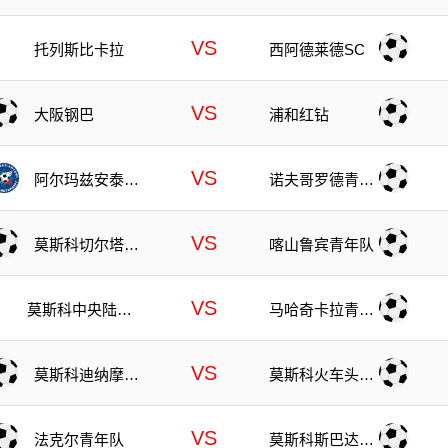
VS
托列斯比卡拉
西阿德莱德SC
VS
大阪钢巴
浦和红钻
VS
阿尔玛兹安泰青
诺夫哥罗德青年
年队
队
VS
莫斯科切尔塔诺
喀山鲁宾青年队
沃青年队
VS
莫斯科中央陆军
马哈奇卡拉青年
青年队
队
VS
莫斯科迪纳摩青
莫斯科火车头青
年队
年队
VS
法克尔青年队
莫斯科斯巴达青