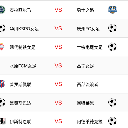
VS
泰拉菲尔马
勇士之路
VS
华川KSPO女足
庆州FC女足
VS
现代制铁女足
世宗龟尾女足
VS
水原FCM女足
昌宁女足
VS
普罗斯佩联
西部流浪者
VS
黑镇斯巴达
因特莱恩
VS
伊斯特恩联
阿德莱德竞技