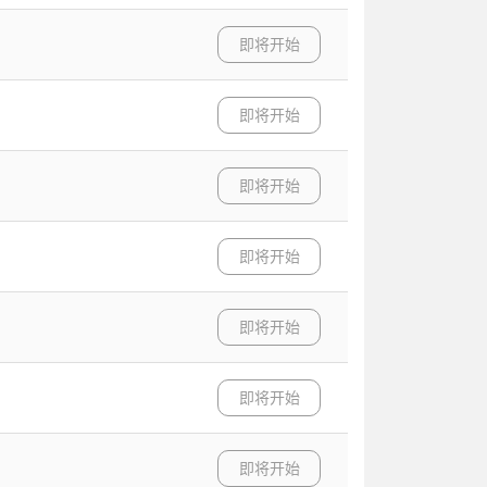
即将开始
即将开始
即将开始
即将开始
即将开始
即将开始
即将开始