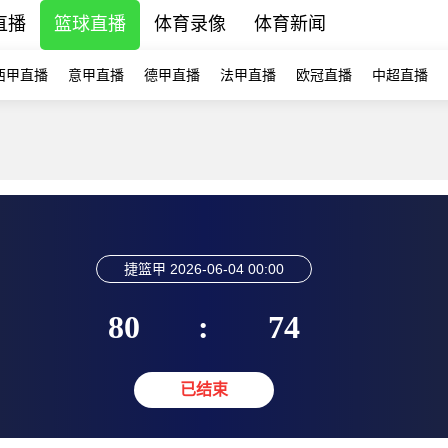
直播
篮球直播
体育录像
体育新闻
西甲直播
意甲直播
德甲直播
法甲直播
欧冠直播
中超直播
捷篮甲
2026-06-04 00:00
80
:
74
已结束