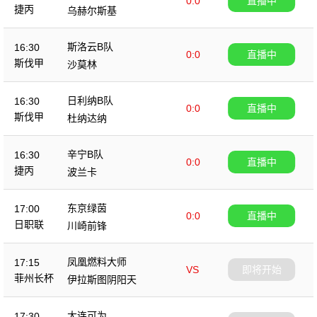
0:0
直播中
捷丙
乌赫尔斯基
斯洛云B队
16:30
0:0
直播中
斯伐甲
沙莫林
日利纳B队
16:30
0:0
直播中
斯伐甲
杜纳达纳
辛宁B队
16:30
0:0
直播中
捷丙
波兰卡
东京绿茵
17:00
0:0
直播中
日职联
川崎前锋
凤凰燃料大师
17:15
VS
即将开始
菲州长杯
伊拉斯图阴阳天
大连可为
17:30