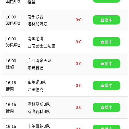
澳昆甲2
格兰
南部联合
16:00
0:0
直播中
澳昆甲2
塔林加流浪
南国老鹰
16:00
0:0
直播中
澳昆甲2
西南昆士兰达雷
广西漓泉天龙
16:00
0:0
直播中
桂超
来宾育德
布尔诺B队
16:15
0:0
直播中
捷丙
弗里德克
奥林莫斯B队
16:15
0:0
直播中
捷丙
斯洛瓦科B队
卡尔维纳B队
16:15