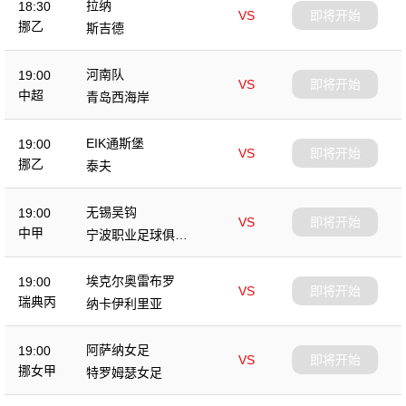
拉纳
18:30
VS
即将开始
挪乙
斯吉德
河南队
19:00
VS
即将开始
中超
青岛西海岸
EIK通斯堡
19:00
VS
即将开始
挪乙
泰夫
无锡吴钩
19:00
VS
即将开始
中甲
宁波职业足球俱乐
部
埃克尔奥雷布罗
19:00
VS
即将开始
瑞典丙
纳卡伊利里亚
阿萨纳女足
19:00
VS
即将开始
挪女甲
特罗姆瑟女足