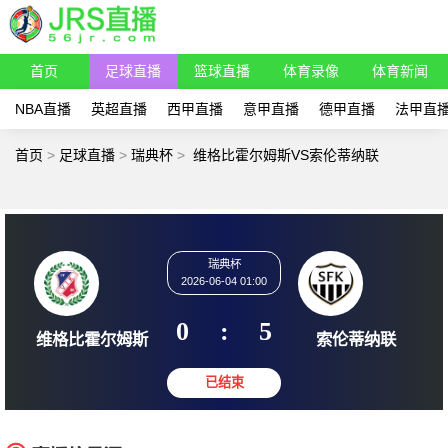
首页
足球直播
篮球直播
体育录像
体育新闻
NBA直播
英超直播
西甲直播
意甲直播
德甲直播
法甲直
首页
>
足球直播
>
瑞典杯
>
维格比霍尔姆斯VS索伦蒂纳联
瑞典杯
2026-06-04 01:00
0
:
5
维格比霍尔姆斯
索伦蒂