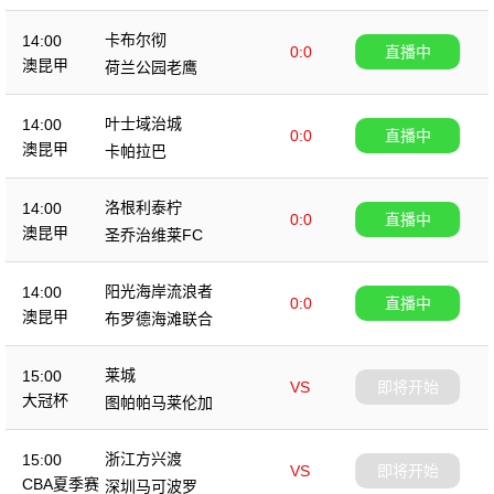
卡布尔彻
14:00
0:0
直播中
澳昆甲
荷兰公园老鹰
叶士域治城
14:00
0:0
直播中
澳昆甲
卡帕拉巴
洛根利泰柠
14:00
0:0
直播中
澳昆甲
圣乔治维莱FC
阳光海岸流浪者
14:00
0:0
直播中
澳昆甲
布罗德海滩联合
莱城
15:00
VS
即将开始
大冠杯
图帕帕马莱伦加
浙江方兴渡
15:00
VS
即将开始
CBA夏季赛
深圳马可波罗