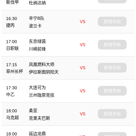
斯伐甲
杜纳达纳
辛宁B队
16:30
VS
即将开始
捷丙
波兰卡
东京绿茵
17:00
VS
即将开始
日职联
川崎前锋
凤凰燃料大师
17:15
VS
即将开始
菲州长杯
伊拉斯图阴阳天
大连可为
17:30
VS
即将开始
中乙
兰州陇原竞技
柔亚
18:00
VS
即将开始
乌克超
克里夫巴斯
延边龙鼎
18:00