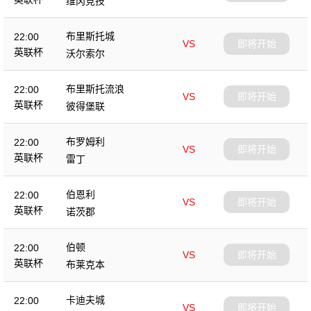
维冈竞技
布里斯托城
22:00
VS
即将开始
英联杯
沃尔索尔
布里斯托流浪
22:00
VS
即将开始
英联杯
彼得堡联
布罗姆利
22:00
VS
即将开始
英联杯
雷丁
伯恩利
22:00
VS
即将开始
英联杯
诺茨郡
伯顿
22:00
VS
即将开始
英联杯
布莱克本
卡迪夫城
22:00
VS
即将开始