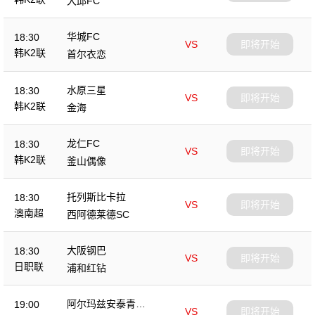
大邱FC
华城FC
18:30
VS
即将开始
韩K2联
首尔衣恋
水原三星
18:30
VS
即将开始
韩K2联
金海
龙仁FC
18:30
VS
即将开始
韩K2联
釜山偶像
托列斯比卡拉
18:30
VS
即将开始
澳南超
西阿德莱德SC
大阪钢巴
18:30
VS
即将开始
日职联
浦和红钻
阿尔玛兹安泰青年
19:00
VS
即将开始