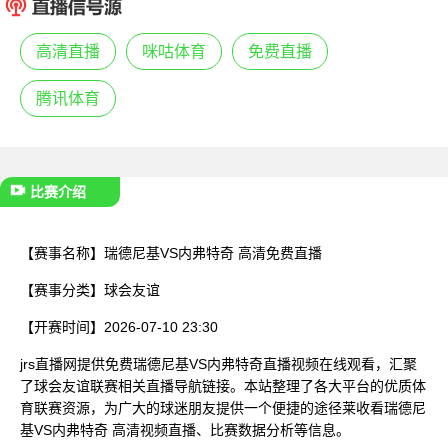
已结束
高清直播
咪咕体育
免费直播
腾讯体育
比赛介绍
【赛事名称】
瑞德尼基VS内弗特奇 高清免费直播
【赛事分类】
球会友谊
【开赛时间】
2026-07-10 23:30
jrs直播网提供免费瑞德尼基VS内弗特奇直播视频在线观看，汇聚
了球会友谊联赛相关直播导航链接。本站整理了各大平台的优质体
育联赛资源，为广大的球迷朋友提供一个便捷的途径莱收看瑞德尼
基VS内弗特奇 高清视频直播、比赛数据分析等信息。