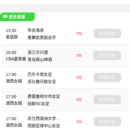
更多直播
布吉海浪
13:00
VS
即将开始
泰篮联
素攀武里狙击手
浙江方兴渡
15:00
VS
即将开始
CBA夏季赛
青岛崂山啤酒
巴尔卡塔女足
17:00
VS
即将开始
澳西女超
苏比雅可联女足
费雷曼特尔市女足
17:00
VS
即将开始
澳西女超
珀斯SC女足
尼兰西澳洲大学女
17:00
VS
即将开始
足
澳西女超
西部足球中心女足